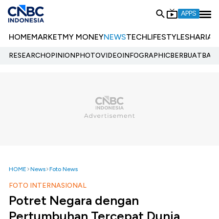
APPS
HOME
MARKET
MY MONEY
NEWS
TECH
LIFESTYLE
SHARIA
E
RESEARCH
OPINION
PHOTO
VIDEO
INFOGRAPHIC
BERBUATBAIK.
HOME
News
Foto News
FOTO INTERNASIONAL
Potret Negara dengan
Pertumbuhan Tercepat Dunia,