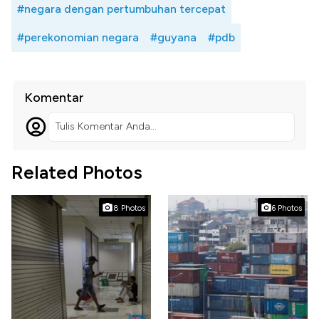
#negara dengan pertumbuhan tercepat
#perekonomian negara
#guyana
#pdb
Komentar
Tulis Komentar Anda...
Related Photos
8 Photos
6 Photos