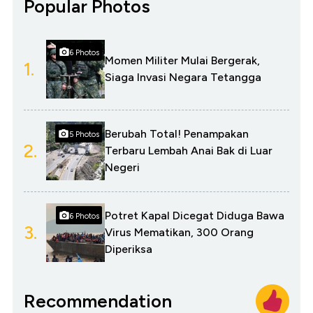
Popular Photos
6 Photos
Momen Militer Mulai Bergerak,
1.
Siaga Invasi Negara Tetangga
Berubah Total! Penampakan
5 Photos
2.
Terbaru Lembah Anai Bak di Luar
Negeri
Potret Kapal Dicegat Diduga Bawa
6 Photos
3.
Virus Mematikan, 300 Orang
Diperiksa
Recommendation