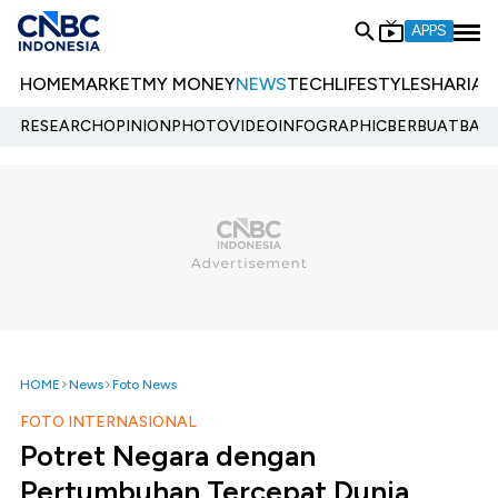
APPS
HOME
MARKET
MY MONEY
NEWS
TECH
LIFESTYLE
SHARIA
E
RESEARCH
OPINION
PHOTO
VIDEO
INFOGRAPHIC
BERBUATBAIK.
HOME
News
Foto News
FOTO INTERNASIONAL
Potret Negara dengan
Pertumbuhan Tercepat Dunia,