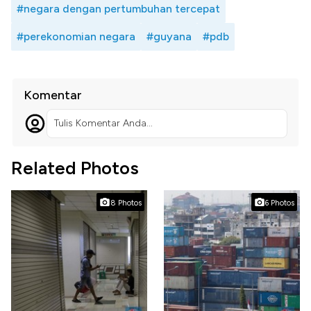
#negara dengan pertumbuhan tercepat
#perekonomian negara
#guyana
#pdb
Komentar
Tulis Komentar Anda...
Related Photos
8 Photos
6 Photos