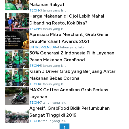
Makanan Rakyat
TECH
3 tahun yang lalu
Harga Makanan di Ojol Lebih Mahal
Dibanding Resto, Kok Bisa?
TECH
4 tahun yang lalu
Apresiasi Mitra Merchant, Grab Gelar
GrabMerchant Awards 2021
ENTREPRENEUR
4 tahun yang lalu
50% Generasi Z Indonesia Pilih Layanan
Pesan Makanan GrabFood
TECH
5 tahun yang lalu
Kisah 3 Driver Grab yang Berjuang Antar
Makanan Bebas Corona
TECH
6 tahun yang lalu
MAXX Coffee Andalkan Grab Perluas
Layanan
TECH
7 tahun yang lalu
Agresif, GrabFood Bidik Pertumbuhan
Sangat Tinggi di 2019
TECH
7 tahun yang lalu
1