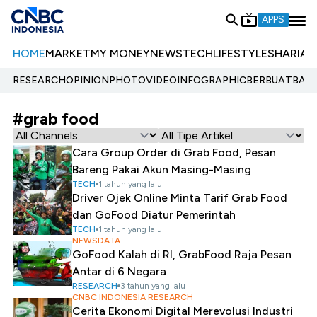
APPS
HOME
MARKET
MY MONEY
NEWS
TECH
LIFESTYLE
SHARIA
E
RESEARCH
OPINION
PHOTO
VIDEO
INFOGRAPHIC
BERBUATBAIK.
#grab food
Cara Group Order di Grab Food, Pesan
Bareng Pakai Akun Masing-Masing
TECH
1 tahun yang lalu
Driver Ojek Online Minta Tarif Grab Food
dan GoFood Diatur Pemerintah
TECH
1 tahun yang lalu
NEWSDATA
GoFood Kalah di RI, GrabFood Raja Pesan
Antar di 6 Negara
RESEARCH
3 tahun yang lalu
CNBC INDONESIA RESEARCH
Cerita Ekonomi Digital Merevolusi Industri