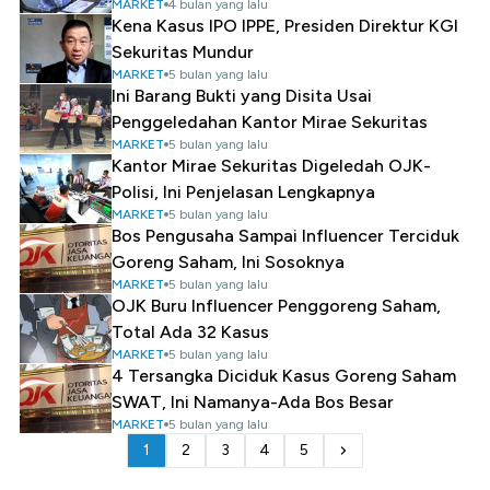
MARKET
4 bulan yang lalu
Kena Kasus IPO IPPE, Presiden Direktur KGI
Sekuritas Mundur
MARKET
5 bulan yang lalu
Ini Barang Bukti yang Disita Usai
Penggeledahan Kantor Mirae Sekuritas
MARKET
5 bulan yang lalu
Kantor Mirae Sekuritas Digeledah OJK-
Polisi, Ini Penjelasan Lengkapnya
MARKET
5 bulan yang lalu
Bos Pengusaha Sampai Influencer Terciduk
Goreng Saham, Ini Sosoknya
MARKET
5 bulan yang lalu
OJK Buru Influencer Penggoreng Saham,
Total Ada 32 Kasus
MARKET
5 bulan yang lalu
4 Tersangka Diciduk Kasus Goreng Saham
SWAT, Ini Namanya-Ada Bos Besar
MARKET
5 bulan yang lalu
1
2
3
4
5