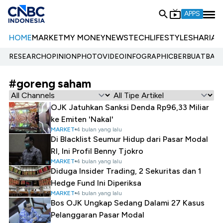
APPS
HOME
MARKET
MY MONEY
NEWS
TECH
LIFESTYLE
SHARIA
E
RESEARCH
OPINION
PHOTO
VIDEO
INFOGRAPHIC
BERBUATBAIK.
#goreng saham
OJK Jatuhkan Sanksi Denda Rp96,33 Miliar
ke Emiten 'Nakal'
MARKET
4 bulan yang lalu
Di Blacklist Seumur Hidup dari Pasar Modal
RI, Ini Profil Benny Tjokro
MARKET
4 bulan yang lalu
Diduga Insider Trading, 2 Sekuritas dan 1
Hedge Fund Ini Diperiksa
MARKET
4 bulan yang lalu
Bos OJK Ungkap Sedang Dalami 27 Kasus
Pelanggaran Pasar Modal