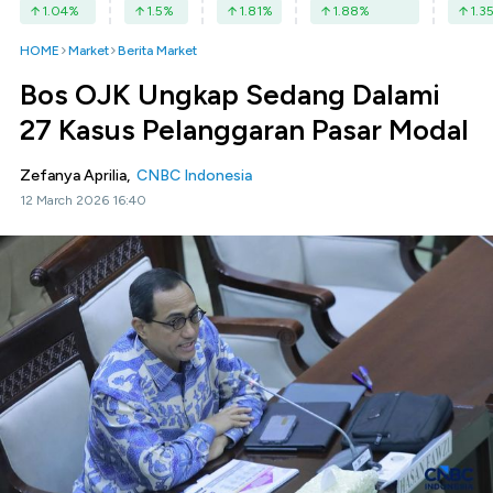
1.04
%
1.5
%
1.81
%
1.88
%
1.3
HOME
Market
Berita Market
Bos OJK Ungkap Sedang Dalami
27 Kasus Pelanggaran Pasar Modal
Zefanya Aprilia,
CNBC Indonesia
12 March 2026 16:40