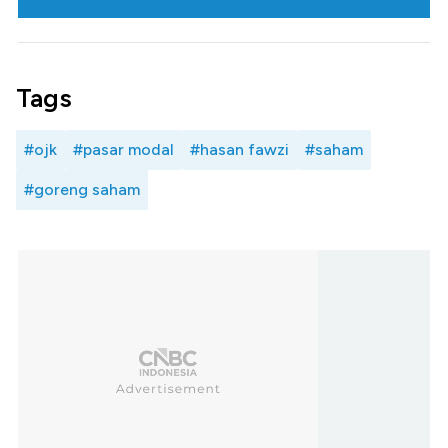
Tags
#ojk
#pasar modal
#hasan fawzi
#saham
#goreng saham