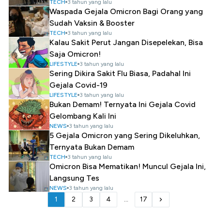
TECH
3 tahun yang lalu
Waspada Gejala Omicron Bagi Orang yang
Sudah Vaksin & Booster
TECH
3 tahun yang lalu
Kalau Sakit Perut Jangan Disepelekan, Bisa
Saja Omicron!
LIFESTYLE
3 tahun yang lalu
Sering Dikira Sakit Flu Biasa, Padahal Ini
Gejala Covid-19
LIFESTYLE
3 tahun yang lalu
Bukan Demam! Ternyata Ini Gejala Covid
Gelombang Kali Ini
NEWS
3 tahun yang lalu
5 Gejala Omicron yang Sering Dikeluhkan,
Ternyata Bukan Demam
TECH
3 tahun yang lalu
Omicron Bisa Mematikan! Muncul Gejala Ini,
Langsung Tes
NEWS
3 tahun yang lalu
1
2
3
4
...
17