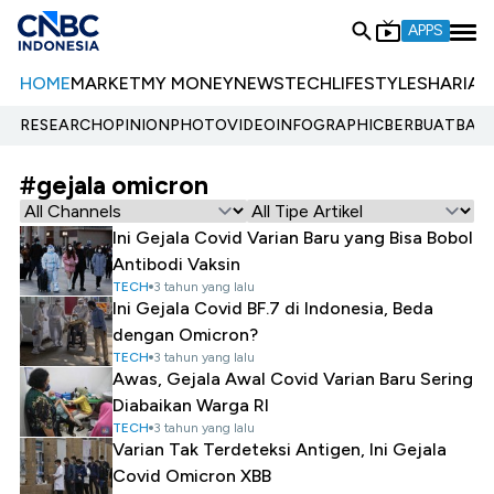
APPS
HOME
MARKET
MY MONEY
NEWS
TECH
LIFESTYLE
SHARIA
E
RESEARCH
OPINION
PHOTO
VIDEO
INFOGRAPHIC
BERBUATBAIK.
#gejala omicron
Ini Gejala Covid Varian Baru yang Bisa Bobol
Antibodi Vaksin
TECH
3 tahun yang lalu
Ini Gejala Covid BF.7 di Indonesia, Beda
dengan Omicron?
TECH
3 tahun yang lalu
Awas, Gejala Awal Covid Varian Baru Sering
Diabaikan Warga RI
TECH
3 tahun yang lalu
Varian Tak Terdeteksi Antigen, Ini Gejala
Covid Omicron XBB