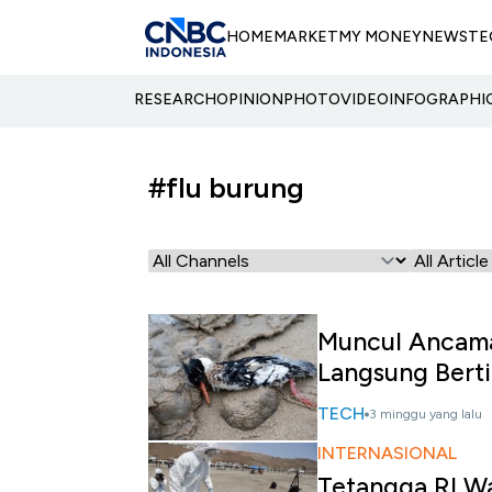
HOME
MARKET
MY MONEY
NEWS
TE
RESEARCH
OPINION
PHOTO
VIDEO
INFOGRAPHI
#flu burung
Muncul Ancaman
Langsung Bert
TECH
3 minggu yang lalu
INTERNASIONAL
Tetangga RI W