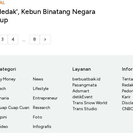
AL
ledak', Kebun Binatang Negara
tup
3
4
...
8
ategori
Layanan
Info
y Money
News
berbuatbaik.id
Tent
Pasangmata
Redak
ech
Lifestyle
Adsmart
Pedom
detikEvent
Karir
haria
Entrepreneur
Trans Snow World
Discl
uap Cuap Cuan
Research
Trans Studio
CNBC 
pini
Foto
ideo
Infografis