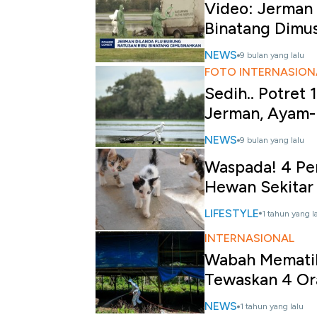
Video: Jerman 
Binatang Dimu
NEWS
9 bulan yang lalu
FOTO INTERNASION
Sedih.. Potret
Jerman, Ayam-
NEWS
9 bulan yang lalu
Waspada! 4 Peny
Hewan Sekitar
LIFESTYLE
1 tahun yang l
INTERNASIONAL
Wabah Mematik
Tewaskan 4 O
NEWS
1 tahun yang lalu