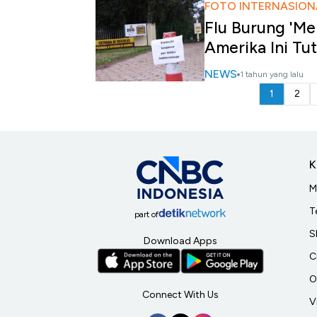
FOTO INTERNASION
Flu Burung 'Me
Amerika Ini Tu
NEWS
1 tahun yang lalu
1
2
K
M
T
part of
S
Download Apps
C
O
Connect With Us
V