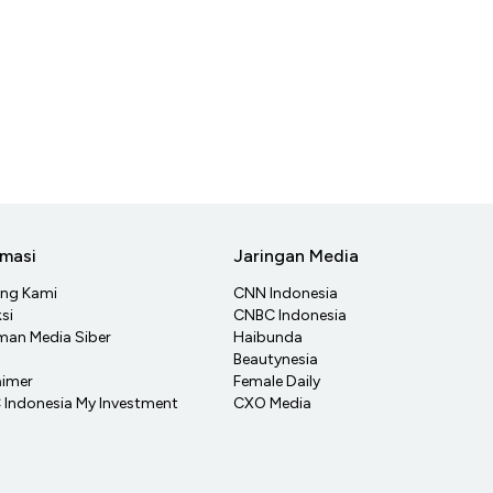
rmasi
Jaringan Media
ang Kami
CNN Indonesia
si
CNBC Indonesia
an Media Siber
Haibunda
Beautynesia
aimer
Female Daily
Indonesia My Investment
CXO Media