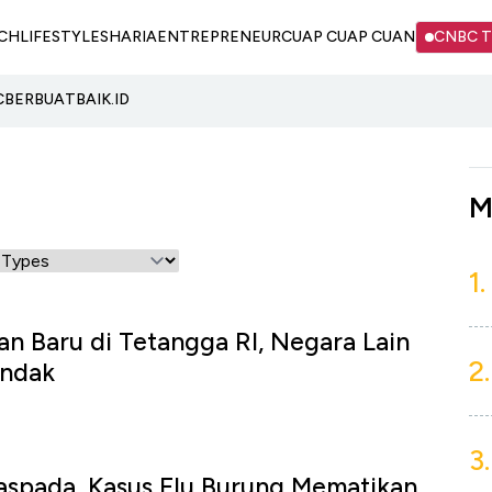
CH
LIFESTYLE
SHARIA
ENTREPRENEUR
CUAP CUAP CUAN
CNBC 
C
BERBUATBAIK.ID
M
1.
 Baru di Tetangga RI, Negara Lain
2.
indak
3.
aspada, Kasus Flu Burung Mematikan