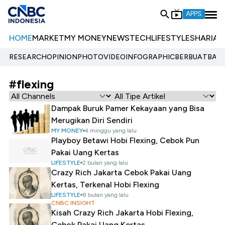
APPS
HOME
MARKET
MY MONEY
NEWS
TECH
LIFESTYLE
SHARIA
E
RESEARCH
OPINION
PHOTO
VIDEO
INFOGRAPHIC
BERBUATBAIK.
#flexing
Dampak Buruk Pamer Kekayaan yang Bisa
Merugikan Diri Sendiri
MY MONEY
4 minggu yang lalu
Playboy Betawi Hobi Flexing, Cebok Pun
Pakai Uang Kertas
LIFESTYLE
2 bulan yang lalu
Crazy Rich Jakarta Cebok Pakai Uang
Kertas, Terkenal Hobi Flexing
LIFESTYLE
8 bulan yang lalu
CNBC INSIGHT
Kisah Crazy Rich Jakarta Hobi Flexing,
Cebok Pakai Uang Kertas