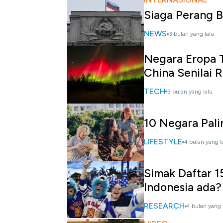
Siaga Perang 
NEWS
3 bulan yang lalu
Negara Eropa 
China Senilai R
TECH
3 bulan yang lalu
10 Negara Pali
LIFESTYLE
4 bulan yang l
Simak Daftar 1
Indonesia ada?
RESEARCH
4 bulan yang 