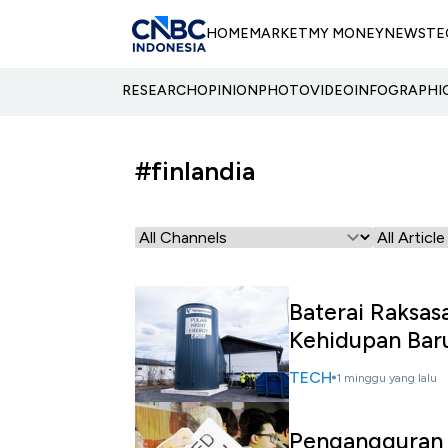
HOME
MARKET
MY MONEY
NEWS
TE
RESEARCH
OPINION
PHOTO
VIDEO
INFOGRAPHI
#finlandia
Baterai Raksas
Kehidupan Bar
TECH
1 minggu yang lalu
Pengangguran 