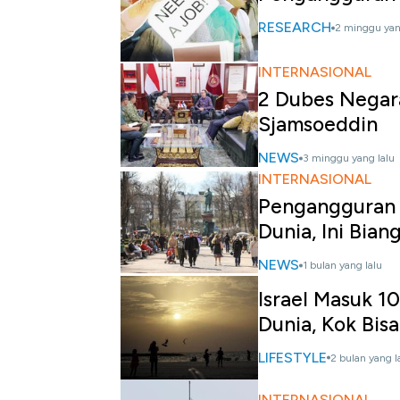
RESEARCH
2 minggu yan
INTERNASIONAL
2 Dubes Negar
Sjamsoeddin
NEWS
3 minggu yang lalu
INTERNASIONAL
Pengangguran 
Dunia, Ini Bian
NEWS
1 bulan yang lalu
Israel Masuk 1
Dunia, Kok Bis
LIFESTYLE
2 bulan yang l
INTERNASIONAL