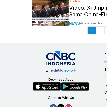
VIDEO
Video: Xi Jinp
Sama China-Fi
NEWS
6 bulan yang lalu
1
2
K
M
T
part of
S
Download Apps
C
O
Connect With Us
V