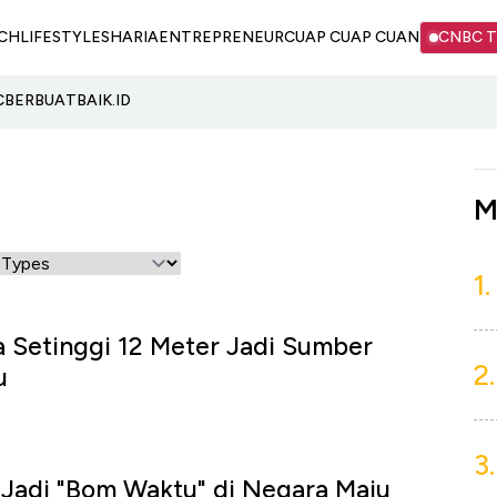
CH
LIFESTYLE
SHARIA
ENTREPRENEUR
CUAP CUAP CUAN
CNBC 
C
BERBUATBAIK.ID
M
1.
a Setinggi 12 Meter Jadi Sumber
2.
u
3.
Jadi "Bom Waktu" di Negara Maju