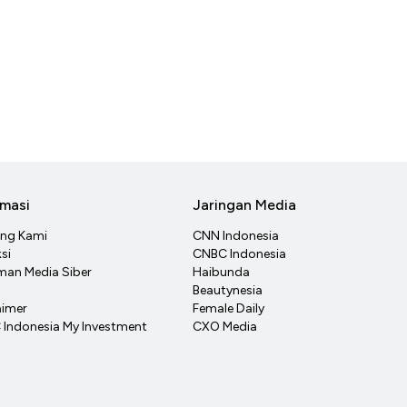
rmasi
Jaringan Media
ang Kami
CNN Indonesia
si
CNBC Indonesia
an Media Siber
Haibunda
Beautynesia
aimer
Female Daily
Indonesia My Investment
CXO Media