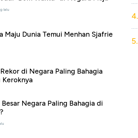
g lalu
4.
a Maju Dunia Temui Menhan Sjafrie
5.
Rekor di Negara Paling Bahagia
g Keroknya
0 Besar Negara Paling Bahagia di
a?
alu