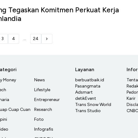
ing Tegaskan Komitmen Perkuat Kerja
nlandia
3
4
...
24
ategori
Layanan
Info
y Money
News
berbuatbaik.id
Tent
Pasangmata
Redak
ech
Lifestyle
Adsmart
Pedom
detikEvent
Karir
haria
Entrepreneur
Trans Snow World
Discl
uap Cuap Cuan
Research
Trans Studio
CNBC 
pini
Foto
ideo
Infografis