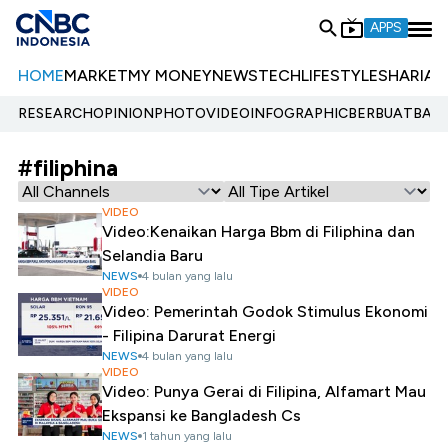
APPS
HOME
MARKET
MY MONEY
NEWS
TECH
LIFESTYLE
SHARIA
E
RESEARCH
OPINION
PHOTO
VIDEO
INFOGRAPHIC
BERBUATBAIK.
#filiphina
VIDEO
Video:Kenaikan Harga Bbm di Filiphina dan
Selandia Baru
NEWS
4 bulan yang lalu
VIDEO
Video: Pemerintah Godok Stimulus Ekonomi
- Filipina Darurat Energi
NEWS
4 bulan yang lalu
VIDEO
Video: Punya Gerai di Filipina, Alfamart Mau
Ekspansi ke Bangladesh Cs
NEWS
1 tahun yang lalu