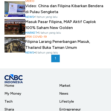
VIDEO
Video: China dan Filipina Kibarkan Bendera
di Pulau Sengketa
NEWS
1 tahun yang lalu
Masuk Pasar Filipina, MAP Aktif Caplok
100% Saham New Golden
MARKET
5 tahun yang lalu
EFEK COVID-19
Filipina Larang Penerbangan Masuk,
Thailand Buka Taman Umum
NEWS
6 tahun yang lalu
1
Home
Market
My Money
News
Tech
Lifestyle
Sharia
Entrepreneur