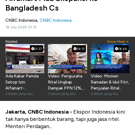
Bangladesh Cs
CNBC Indonesia,
CNBC Indonesia
18 July 2025 10:13
Related
Show More
01:37
04:51
06:48
Ada Kabar Pemda
Video: Pengusaha
Video: Momen
Setop Izin
Ritel Ungkap
Ramadan & Idul Fitri,
Alfamart-
Dampak PPN 12%,
Penjualan Ritel
Indomaret Cs, Bos
5 bulan yang lalu
Harga Produk Ikut
2 tahun yang lalu
Ketiban Berkah
2 tahun yang lalu
Ritel Buka Suara
Naik
Jakarta, CNBC Indonesia -
Ekspor Indonesia kini
tak hanya berbentuk barang, tapi juga jasa ritel.
Menteri Perdagan...