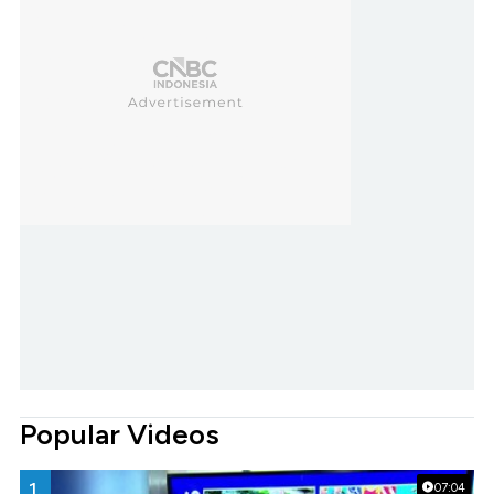
Popular Videos
1.
07:04