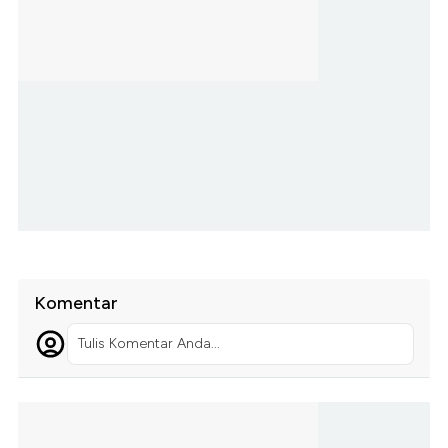
Komentar
Tulis Komentar Anda...