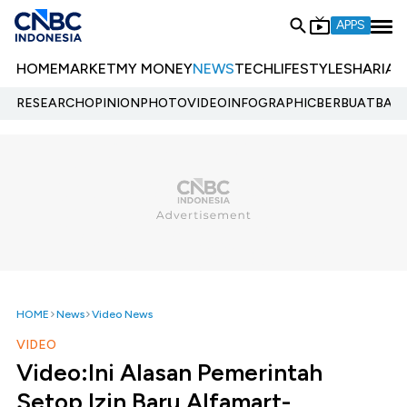
APPS
HOME
MARKET
MY MONEY
NEWS
TECH
LIFESTYLE
SHARIA
E
RESEARCH
OPINION
PHOTO
VIDEO
INFOGRAPHIC
BERBUATBAIK.
HOME
News
Video News
VIDEO
Video:Ini Alasan Pemerintah
Setop Izin Baru Alfamart-