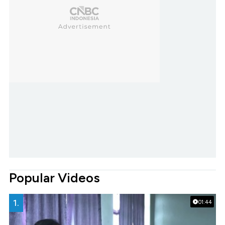
Popular Videos
1.
01:44