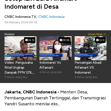
Indomaret di Desa
CNBC Indonesia TV,
CNBC Indonesia
26 February 2026 09:36
Related
Show More
04:51
09:58
03:31
Video: Pengusaha
Indomaret Vs
Persaingan Abadi
Ritel Ungkap
Alfamart
Alfamart VS
Dampak PPN 12%,
4 tahun yang lalu
Indomaret
Harga Produk Ikut
2 tahun yang lalu
4 tahun yang lalu
Naik
Jakarta, CNBC Indonesia -
Menteri Desa,
Pembangunan Daerah Tertinggal, dan Transmigrasi
Yandri Susanto menilai eks...