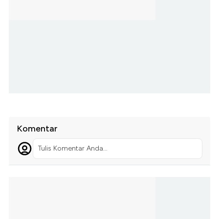
Komentar
Tulis Komentar Anda...