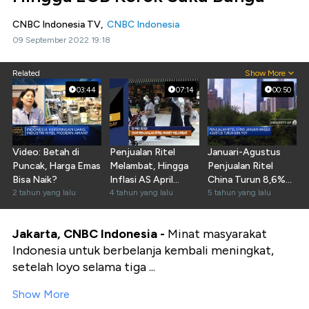
CNBC Indonesia TV,
CNBC Indonesia
09 September 2022 19:18
Related
Show More
03:44
07:14
00:50
Video: Betah di
Penjualan Ritel
Januari-Agustus
Puncak, Harga Emas
Melambat, Hingga
Penjualan Ritel
Bisa Naik?
Inflasi AS April
China Turun 8,6%
2 tahun yang lalu
Sentuh 8,3%
4 tahun yang lalu
(yoy)
5 tahun yang lalu
Jakarta, CNBC Indonesia -
Minat masyarakat
Indonesia untuk berbelanja kembali meningkat,
setelah loyo selama tiga ...
Show More