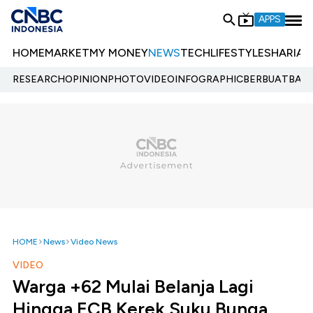
APPS
HOME
MARKET
MY MONEY
NEWS
TECH
LIFESTYLE
SHARIA
E
RESEARCH
OPINION
PHOTO
VIDEO
INFOGRAPHIC
BERBUATBAIK.
HOME
News
Video News
VIDEO
Warga +62 Mulai Belanja Lagi
Hingga ECB Kerek Suku Bunga