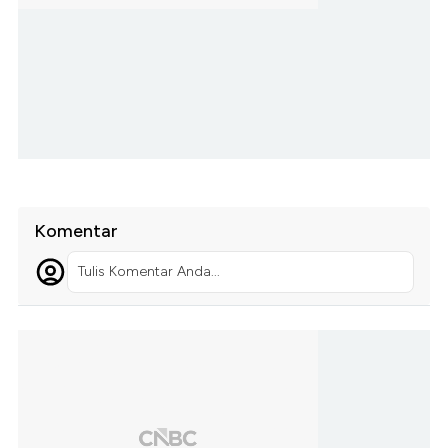
Komentar
Tulis Komentar Anda...