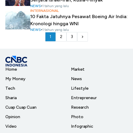
NEWS
1 tahun yang lalu
INTERNASIONAL
10 Fakta Jatuhnya Pesawat Boeing Air India:
Kronologi hingga WNI
NEWS
1 tahun yang lalu
1
2
3
Home
Market
My Money
News
Tech
Lifestyle
Sharia
Entrepreneur
Cuap Cuap Cuan
Research
Opinion
Photo
Video
Infographic