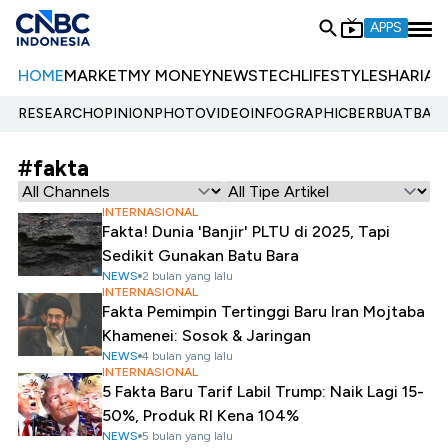
APPS
HOME
MARKET
MY MONEY
NEWS
TECH
LIFESTYLE
SHARIA
E
RESEARCH
OPINION
PHOTO
VIDEO
INFOGRAPHIC
BERBUATBAIK.
#fakta
INTERNASIONAL
Fakta! Dunia 'Banjir' PLTU di 2025, Tapi
Sedikit Gunakan Batu Bara
NEWS
2 bulan yang lalu
INTERNASIONAL
Fakta Pemimpin Tertinggi Baru Iran Mojtaba
Khamenei: Sosok & Jaringan
NEWS
4 bulan yang lalu
INTERNASIONAL
5 Fakta Baru Tarif Labil Trump: Naik Lagi 15-
50%, Produk RI Kena 104%
NEWS
5 bulan yang lalu