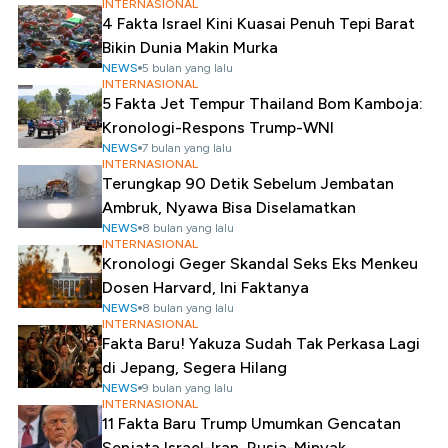
INTERNASIONAL
4 Fakta Israel Kini Kuasai Penuh Tepi Barat
Bikin Dunia Makin Murka
NEWS
5 bulan yang lalu
INTERNASIONAL
5 Fakta Jet Tempur Thailand Bom Kamboja:
Kronologi-Respons Trump-WNI
NEWS
7 bulan yang lalu
INTERNASIONAL
Terungkap 90 Detik Sebelum Jembatan
Ambruk, Nyawa Bisa Diselamatkan
NEWS
8 bulan yang lalu
INTERNASIONAL
Kronologi Geger Skandal Seks Eks Menkeu
Dosen Harvard, Ini Faktanya
NEWS
8 bulan yang lalu
INTERNASIONAL
Fakta Baru! Yakuza Sudah Tak Perkasa Lagi
di Jepang, Segera Hilang
NEWS
9 bulan yang lalu
INTERNASIONAL
11 Fakta Baru Trump Umumkan Gencatan
Senjata Israel-Iran, Rusia-Minyak