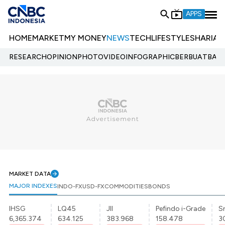
APPS
HOME
MARKET
MY MONEY
NEWS
TECH
LIFESTYLE
SHARIA
E
RESEARCH
OPINION
PHOTO
VIDEO
INFOGRAPHIC
BERBUATBAIK.
MARKET DATA
MAJOR INDEXES
INDO-FX
USD-FX
COMMODITIES
BONDS
IHSG
LQ45
JII
Pefindo i-Grade
Sr
6,365.374
634.125
383.968
158.478
3