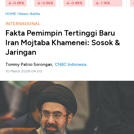
-0.69
%
-0.96
%
-0.89
%
-1.18
%
HOME
News
Berita
INTERNASIONAL
Fakta Pemimpin Tertinggi Baru
Iran Mojtaba Khamenei: Sosok &
Jaringan
Tommy Patrio Sorongan,
CNBC Indonesia
10 March 2026 04:00