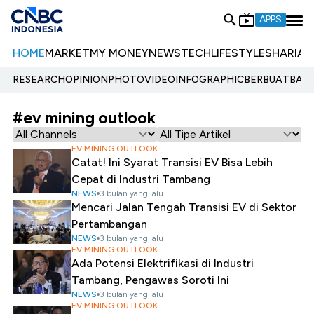
APPS
HOME
MARKET
MY MONEY
NEWS
TECH
LIFESTYLE
SHARIA
E
RESEARCH
OPINION
PHOTO
VIDEO
INFOGRAPHIC
BERBUATBAIK.
#ev mining outlook
EV MINING OUTLOOK
Catat! Ini Syarat Transisi EV Bisa Lebih
Cepat di Industri Tambang
NEWS
3 bulan yang lalu
Mencari Jalan Tengah Transisi EV di Sektor
Pertambangan
NEWS
3 bulan yang lalu
EV MINING OUTLOOK
Ada Potensi Elektrifikasi di Industri
Tambang, Pengawas Soroti Ini
NEWS
3 bulan yang lalu
EV MINING OUTLOOK