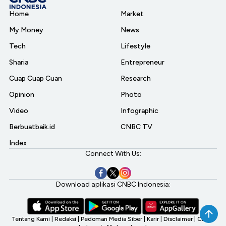
Home
Market
My Money
News
Tech
Lifestyle
Sharia
Entrepreneur
Cuap Cuap Cuan
Research
Opinion
Photo
Video
Infographic
Berbuatbaik.id
CNBC TV
Index
Connect With Us:
Download aplikasi CNBC Indonesia:
Tentang Kami
|
Redaksi
|
Pedoman Media Siber
|
Karir
|
Disclaimer
|
CNBC