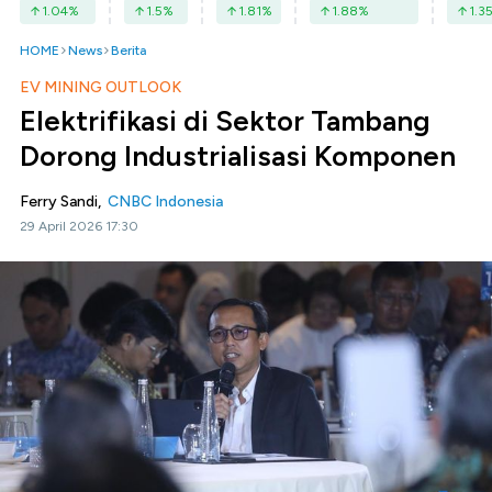
1.04
%
1.5
%
1.81
%
1.88
%
1.3
HOME
News
Berita
EV MINING OUTLOOK
Elektrifikasi di Sektor Tambang
Dorong Industrialisasi Komponen
Ferry Sandi,
CNBC Indonesia
29 April 2026 17:30