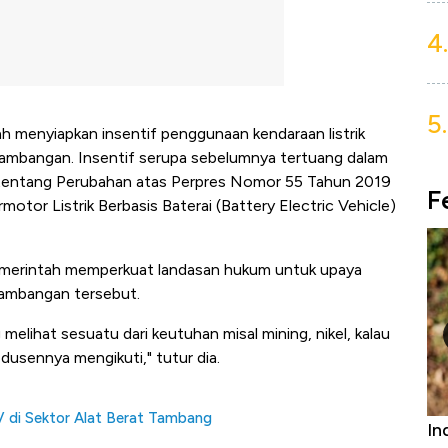
4.
5.
 menyiapkan insentif penggunaan kendaraan listrik
rtambangan. Insentif serupa sebelumnya tertuang dalam
tentang Perubahan atas Perpres Nomor 55 Tahun 2019
F
tor Listrik Berbasis Baterai (Battery Electric Vehicle)
pemerintah memperkuat landasan hukum untuk upaya
rtambangan tersebut.
 melihat sesuatu dari keutuhan misal mining, nikel, kalau
odusennya mengikuti," tutur dia.
V di Sektor Alat Berat Tambang
Bangkit dari Kubur! Bisnis Furniture &
Ind