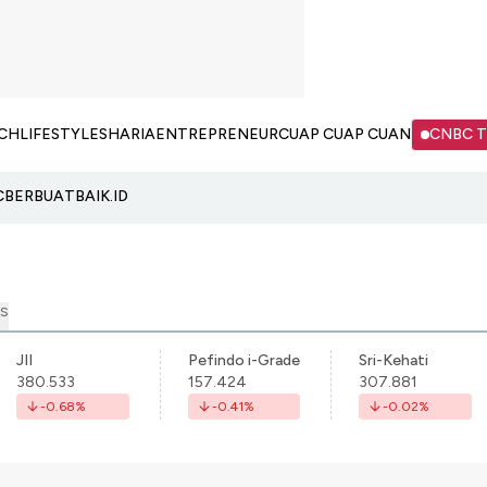
CH
LIFESTYLE
SHARIA
ENTREPRENEUR
CUAP CUAP CUAN
CNBC 
C
BERBUATBAIK.ID
S
JII
Pefindo i-Grade
Sri-Kehati
380.533
157.424
307.881
-0.68
%
-0.41
%
-0.02
%