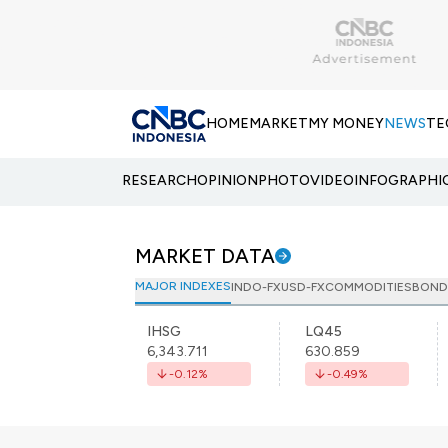
HOME
MARKET
MY MONEY
NEWS
TE
RESEARCH
OPINION
PHOTO
VIDEO
INFOGRAPHI
MARKET DATA
MAJOR INDEXES
INDO-FX
USD-FX
COMMODITIES
BOND
IHSG
LQ45
6,343.711
630.859
-0.12
%
-0.49
%