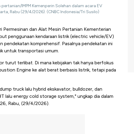
sin pertanian/IMPM Kemenperin Solehan dalam acara EV
karta, Rabu (29/4/2026). (CNBC Indonesia/Tri Susilo)
tri Permesinan dan Alat Mesin Pertanian Kementerian
ut penggunaan kendaraan listrik (electric vehicle/EV)
n pendekatan komprehensif. Pasalnya pendekatan ini
ik untuk transportasi umum.
or turut terlibat. Di mana kebijakan tak hanya berfokus
stion Engine ke alat berat berbasis listrik, tetapi pada
dump truck lalu hybrid ekskavator, bulldozer, dan
EBT lalu energy cold storage system," ungkap dia dalam
026, Rabu, (29/4/2026).