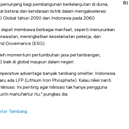
Alas Kaki Tumbuh Double Digit
RI
 penunjang bagi pembangunan berkelanjutan di dunia,
 baterai dan kendaraan listrik dalam mengakselerasi
) Global tahun 2050 dan Indonesia pada 2060.
pun dapat membawa berbagai manfaat, seperti menurunkan
erawatan, meningkatkan keselamatan pekerja, dan
 and Governance (ESG).
u oleh momentum pertumbuhan jasa pertambangan,
G baik di global maupun dalam negeri.
omperative advantage banyak tambang smelter. Indonesia
baru ada LFP (Lithium Iron Phosphate). Kalau nikel nanti
risasi. Ini penting agar hilirisasi tak hanya pengguna
tri manufaktur itu," pungkas dia.
 Sektor Tambang