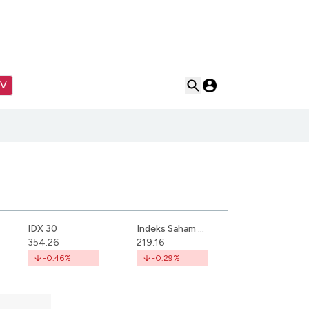
TV
IDX 30
Indeks Saham Syariah Indonesia
354.26
219.16
-0.46
%
-0.29
%