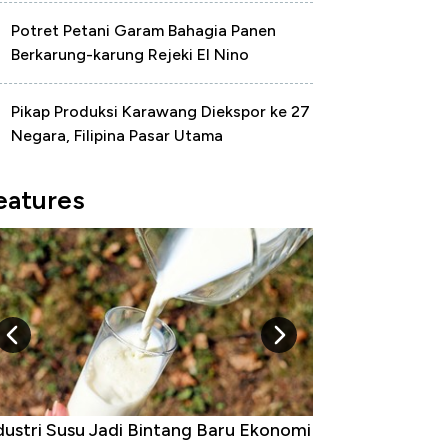
Potret Petani Garam Bahagia Panen
Berkarung-karung Rejeki El Nino
Pikap Produksi Karawang Diekspor ke 27
Negara, Filipina Pasar Utama
eatures
ustri Susu Jadi Bintang Baru Ekonomi
5 Raja Ekonomi In