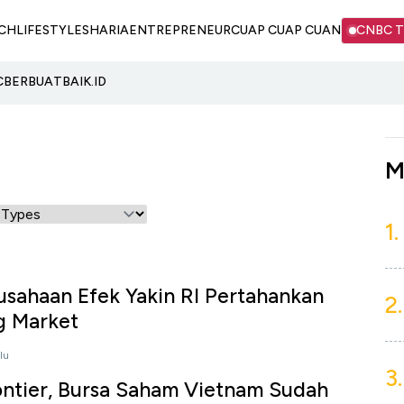
CH
LIFESTYLE
SHARIA
ENTREPRENEUR
CUAP CUAP CUAN
CNBC 
C
BERBUATBAIK.ID
M
1.
usahaan Efek Yakin RI Pertahankan
2.
g Market
lu
3.
ontier, Bursa Saham Vietnam Sudah