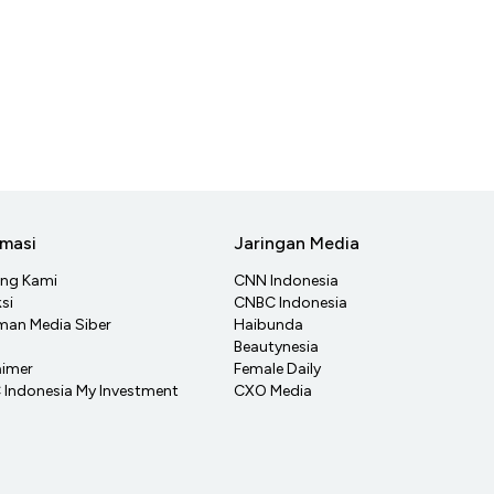
rmasi
Jaringan Media
ang Kami
CNN Indonesia
si
CNBC Indonesia
an Media Siber
Haibunda
Beautynesia
aimer
Female Daily
Indonesia My Investment
CXO Media