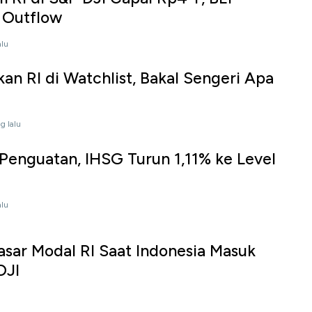
 Outflow
alu
an RI di Watchlist, Bakal Sengeri Apa
g lalu
Penguatan, IHSG Turun 1,11% ke Level
alu
asar Modal RI Saat Indonesia Masuk
DJI