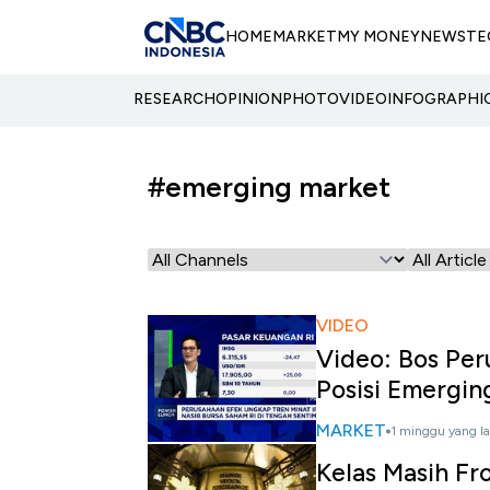
HOME
MARKET
MY MONEY
NEWS
TE
RESEARCH
OPINION
PHOTO
VIDEO
INFOGRAPHI
#emerging market
VIDEO
Video: Bos Per
Posisi Emergin
MARKET
1 minggu yang la
Kelas Masih Fr