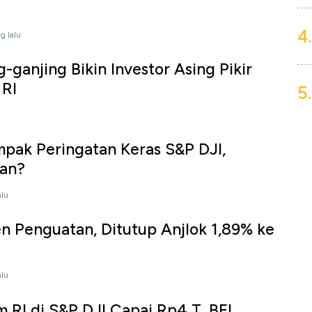
4.
g lalu
-ganjing Bikin Investor Asing Pikir
 RI
5.
pak Peringatan Keras S&P DJI,
nan?
alu
n Penguatan, Ditutup Anjlok 1,89% ke
alu
 RI di S&P DJI Capai Rp4 T, BEI