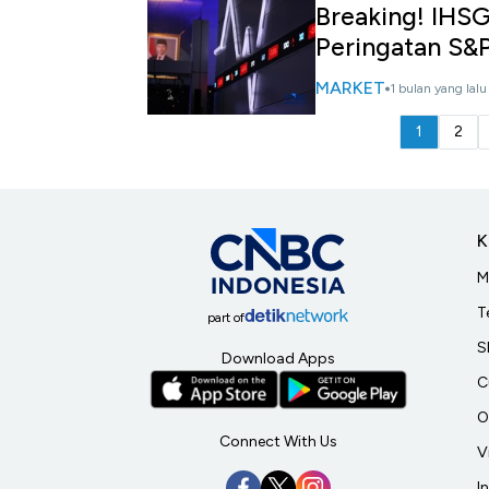
Breaking! IHSG
Peringatan S&
MARKET
1 bulan yang lalu
1
2
K
M
T
part of
S
Download Apps
C
O
Connect With Us
V
I