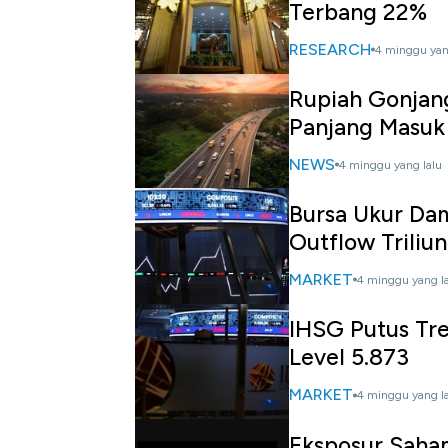
Terbang 22%
RESEARCH
4 minggu yan
Rupiah Gonjang
Panjang Masuk
NEWS
4 minggu yang lalu
Bursa Ukur Dam
Outflow Triliu
MARKET
4 minggu yang l
IHSG Putus Tre
Level 5.873
MARKET
4 minggu yang l
Eksposur Saham