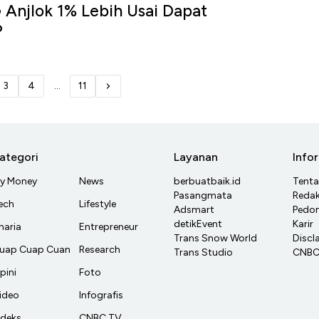
 Anjlok 1% Lebih Usai Dapat
P
3
4
...
11
ategori
Layanan
Info
y Money
News
berbuatbaik.id
Tent
Pasangmata
Redak
ech
Lifestyle
Adsmart
Pedom
detikEvent
Karir
haria
Entrepreneur
Trans Snow World
Discl
uap Cuap Cuan
Research
Trans Studio
CNBC 
pini
Foto
ideo
Infografis
ndeks
CNBC TV