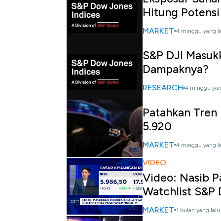
Hitung Potensi
MARKET
4 minggu yang l
S&P DJI Masukk
Dampaknya?
RESEARCH
4 minggu yan
Patahkan Tren 
5.920
MARKET
4 minggu yang l
VIDEO
Video: Nasib P
Watchlist S&P 
MARKET
1 bulan yang lalu