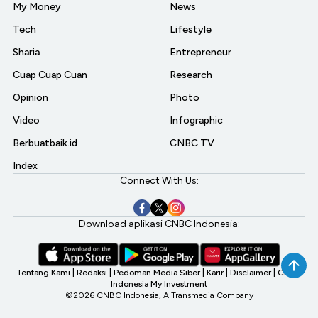
My Money
News
Tech
Lifestyle
Sharia
Entrepreneur
Cuap Cuap Cuan
Research
Opinion
Photo
Video
Infographic
Berbuatbaik.id
CNBC TV
Index
Connect With Us:
Download aplikasi CNBC Indonesia:
Tentang Kami
|
Redaksi
|
Pedoman Media Siber
|
Karir
|
Disclaimer
|
CNBC
Indonesia My Investment
©2026 CNBC Indonesia, A Transmedia Company