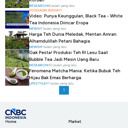
RESEARCH
6 bulan yang lalu
FOODAGRI INSIGHT
Video: Punya Keunggulan, Black Tea - White
Tea Indonesia Diincar Eropa
NEWS
7 bulan yang lalu
Harga Teh Dunia Meledak, Mentan Amran:
Alhamdulillah Petani Bahagia
NEWS
9 bulan yang lalu
Gak Pesta! Produksi Teh RI Lesu Saat
Bubble Tea Jadi Mesin Uang Baru
RESEARCH
10 bulan yang lalu
Fenomena Matcha Mania: Ketika Bubuk Teh
Hijau Bak Emas Berharga
LIFESTYLE
11 bulan yang lalu
1
Home
Market