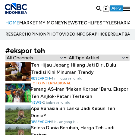
APPS
HOME
MARKET
MY MONEY
NEWS
TECH
LIFESTYLE
SHARIA
E
RESEARCH
OPINION
PHOTO
VIDEO
INFOGRAPHIC
BERBUATBAIK.
#ekspor teh
Teh Hijau Jepang Hilang Jati Diri, Dulu
Tradisi Kini Minuman Trendy
RESEARCH
4 minggu yang lalu
FOTO INTERNASIONAL
Perang AS-Iran 'Makan Korban' Baru, Ekspor
Teh Anjlok-Petani Tertekan
NEWS
2 bulan yang lalu
Apa Rahasia Sri Lanka Jadi Kebun Teh
Dunia?
RESEARCH
5 bulan yang lalu
Selera Dunia Berubah, Harga Teh Jadi
Korban