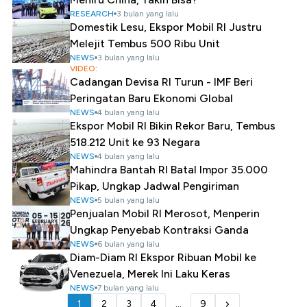
RESEARCH
3 bulan yang lalu
Domestik Lesu, Ekspor Mobil RI Justru
Melejit Tembus 500 Ribu Unit
NEWS
3 bulan yang lalu
VIDEO:
Cadangan Devisa RI Turun - IMF Beri
Peringatan Baru Ekonomi Global
NEWS
4 bulan yang lalu
Ekspor Mobil RI Bikin Rekor Baru, Tembus
518.212 Unit ke 93 Negara
NEWS
4 bulan yang lalu
Mahindra Bantah RI Batal Impor 35.000
Pikap, Ungkap Jadwal Pengiriman
NEWS
5 bulan yang lalu
Penjualan Mobil RI Merosot, Menperin
Ungkap Penyebab Kontraksi Ganda
NEWS
6 bulan yang lalu
Diam-Diam RI Ekspor Ribuan Mobil ke
Venezuela, Merek Ini Laku Keras
NEWS
7 bulan yang lalu
1
2
3
4
...
9