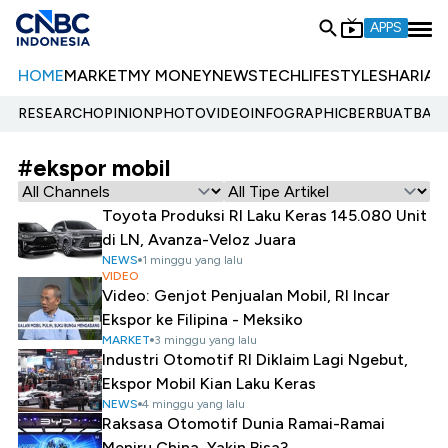
APPS
HOME
MARKET
MY MONEY
NEWS
TECH
LIFESTYLE
SHARIA
E
RESEARCH
OPINION
PHOTO
VIDEO
INFOGRAPHIC
BERBUATBAIK.
#ekspor mobil
Toyota Produksi RI Laku Keras 145.080 Unit
di LN, Avanza-Veloz Juara
NEWS
1 minggu yang lalu
VIDEO
Video: Genjot Penjualan Mobil, RI Incar
Ekspor ke Filipina - Meksiko
MARKET
3 minggu yang lalu
Industri Otomotif RI Diklaim Lagi Ngebut,
Ekspor Mobil Kian Laku Keras
NEWS
4 minggu yang lalu
Raksasa Otomotif Dunia Ramai-Ramai
Meniru China, Yakin Bisa?