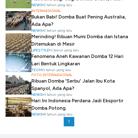
NEWS
2 tahun yang lalu
INTERNASIONAL
Bukan Babi! Domba Buat Pening Australia,
Ada Apa?
NEWS
2 tahun yang lalu
Merinding! Ribuan Mumi Domba dan Istana
Ditemukan di Mesir
LIFESTYLE
3 tahun yang lalu
Fenomena Aneh Kawanan Domba 12 Hari
Lari Bentuk Lingkaran
TECH
3 tahun yang lalu
FOTO INTERNASIONAL
Ribuan Domba 'Serbu' Jalan Ibu Kota
Spanyol, Ada Apa?
NEWS
3 tahun yang lalu
Hari Ini Indonesia Perdana Jadi Eksportir
Domba Potong
NEWS
8 tahun yang lalu
1