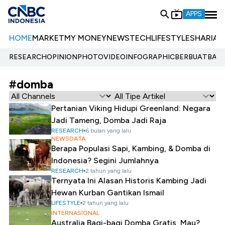
APPS
HOME
MARKET
MY MONEY
NEWS
TECH
LIFESTYLE
SHARIA
E
RESEARCH
OPINION
PHOTO
VIDEO
INFOGRAPHIC
BERBUATBAIK.
#domba
Pertanian Viking Hidupi Greenland: Negara
Jadi Tameng, Domba Jadi Raja
RESEARCH
6 bulan yang lalu
NEWSDATA
Berapa Populasi Sapi, Kambing, & Domba di
Indonesia? Segini Jumlahnya
RESEARCH
2 tahun yang lalu
Ternyata Ini Alasan Historis Kambing Jadi
Hewan Kurban Gantikan Ismail
LIFESTYLE
2 tahun yang lalu
INTERNASIONAL
Australia Bagi-bagi Domba Gratis, Mau?