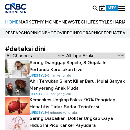
APPS
HOME
MARKET
MY MONEY
NEWS
TECH
LIFESTYLE
SHARIA
E
RESEARCH
OPINION
PHOTO
VIDEO
INFOGRAPHIC
BERBUATBAIK.
#deteksi dini
Sering Dianggap Sepele, 8 Gejala Ini
Pertanda Kerusakan Liver
LIFESTYLE
3 hari yang lalu
Ahli Temukan Silent Killer Baru, Mulai Banyak
Menyerang Anak Muda
LIFESTYLE
3 hari yang lalu
Kemenkes Ungkap Fakta: 90% Pengidap
Hepatitis Tidak Sadar Terinfeksi
LIFESTYLE
1 minggu yang lalu
Sering Diabaikan, Dokter Ungkap Gaya
Hidup Ini Picu Kanker Payudara