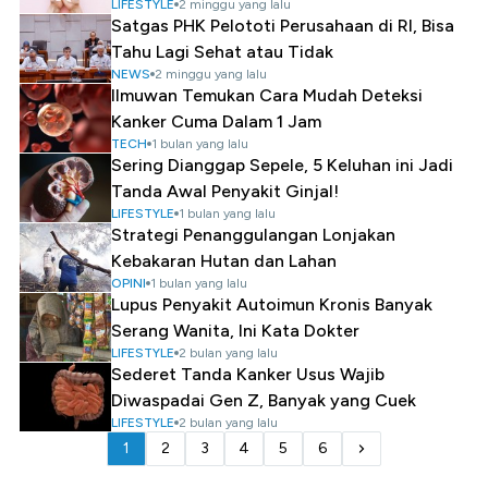
LIFESTYLE
2 minggu yang lalu
Satgas PHK Pelototi Perusahaan di RI, Bisa
Tahu Lagi Sehat atau Tidak
NEWS
2 minggu yang lalu
Ilmuwan Temukan Cara Mudah Deteksi
Kanker Cuma Dalam 1 Jam
TECH
1 bulan yang lalu
Sering Dianggap Sepele, 5 Keluhan ini Jadi
Tanda Awal Penyakit Ginjal!
LIFESTYLE
1 bulan yang lalu
Strategi Penanggulangan Lonjakan
Kebakaran Hutan dan Lahan
OPINI
1 bulan yang lalu
Lupus Penyakit Autoimun Kronis Banyak
Serang Wanita, Ini Kata Dokter
LIFESTYLE
2 bulan yang lalu
Sederet Tanda Kanker Usus Wajib
Diwaspadai Gen Z, Banyak yang Cuek
LIFESTYLE
2 bulan yang lalu
1
2
3
4
5
6