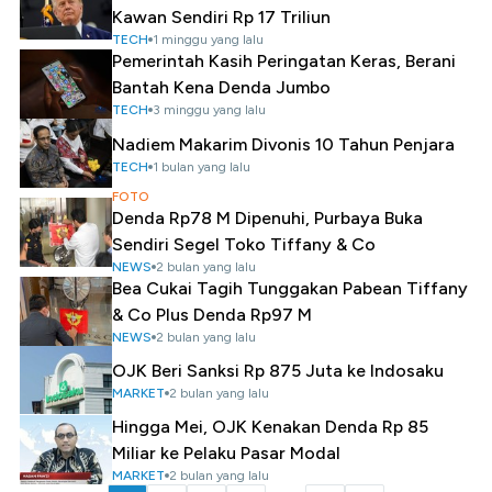
Kawan Sendiri Rp 17 Triliun
TECH
1 minggu yang lalu
Pemerintah Kasih Peringatan Keras, Berani
Bantah Kena Denda Jumbo
TECH
3 minggu yang lalu
Nadiem Makarim Divonis 10 Tahun Penjara
TECH
1 bulan yang lalu
FOTO
Denda Rp78 M Dipenuhi, Purbaya Buka
Sendiri Segel Toko Tiffany & Co
NEWS
2 bulan yang lalu
Bea Cukai Tagih Tunggakan Pabean Tiffany
& Co Plus Denda Rp97 M
NEWS
2 bulan yang lalu
OJK Beri Sanksi Rp 875 Juta ke Indosaku
MARKET
2 bulan yang lalu
Hingga Mei, OJK Kenakan Denda Rp 85
Miliar ke Pelaku Pasar Modal
MARKET
2 bulan yang lalu