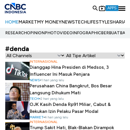
APPS
HOME
MARKET
MY MONEY
NEWS
TECH
LIFESTYLE
SHARIA
E
RESEARCH
OPINION
PHOTO
VIDEO
INFOGRAPHIC
BERBUATBAIK.
#denda
INTERNASIONAL
Dianggap Hina Presiden di Medsos, 3
Influencer Ini Masuk Penjara
NEWS
1 hari yang lalu
Perusahaan China Bangkrut, Bos Besar
Langsung Dihukum Mati
TECH
2 hari yang lalu
OJK Kasih Denda Rp91 Miliar, Cabut &
Bekukan Izin Pelaku Pasar Modal
MARKET
4 hari yang lalu
INTERNASIONAL
Trump Sakit Hati, Blak-Blakan Dirampok