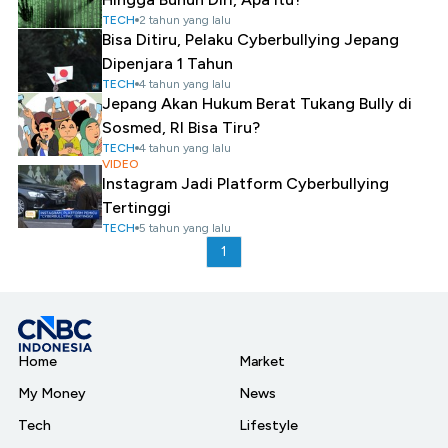
TECH
2 tahun yang lalu
Bisa Ditiru, Pelaku Cyberbullying Jepang
Dipenjara 1 Tahun
TECH
4 tahun yang lalu
Jepang Akan Hukum Berat Tukang Bully di
Sosmed, RI Bisa Tiru?
TECH
4 tahun yang lalu
VIDEO
Instagram Jadi Platform Cyberbullying
Tertinggi
TECH
5 tahun yang lalu
1
Home
Market
My Money
News
Tech
Lifestyle