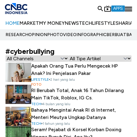
APPS
HOME
MARKET
MY MONEY
NEWS
TECH
LIFESTYLE
SHARIA
E
RESEARCH
OPINION
PHOTO
VIDEO
INFOGRAPHIC
BERBUATBAIK.
#cyberbullying
Apakah Orang Tua Perlu Mengecek HP
Anak? Ini Penjelasan Pakar
LIFESTYLE
2 hari yang lalu
FOTO
RI Berubah Total, Anak 16 Tahun Dilarang
Main TikTok, Roblox, IG Cs.
TECH
4 bulan yang lalu
Bahaya Mengintai Anak RI di Internet,
Menteri Meutya Ungkap Datanya
TECH
1 tahun yang lalu
Seram! Pejabat di Korsel Korban Doxing
Hingga Bunuh Diri, Apa Itu?