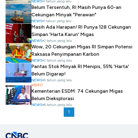
NEWS
1 tahun yang lalu
Belum Tersentuh, RI Masih Punya 60-an
Cekungan Minyak "Perawan"
NEWS
1 tahun yang lalu
Masih Ada Harapan! RI Punya 128 Cekungan
Simpan 'Harta Karun' Migas
NEWS
2 tahun yang lalu
Wow, 20 Cekungan Migas RI Simpan Potensi
Raksasa Penyimpanan Karbon
NEWS
2 tahun yang lalu
Pantas Stok Minyak RI Menipis, 55% 'Harta'
Belum Digarap!
NEWS
5 tahun yang lalu
VIDEO
Kementerian ESDM: 74 Cekungan Migas
Belum Dieksplorasi
NEWS
6 tahun yang lalu
1