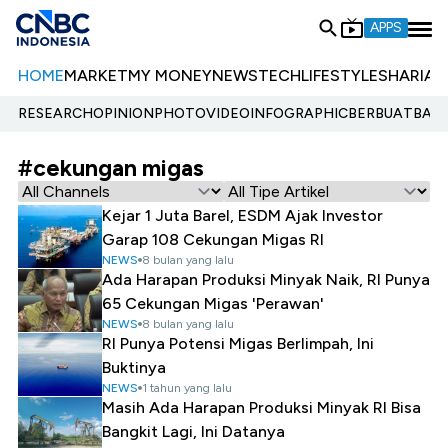
APPS
HOME
MARKET
MY MONEY
NEWS
TECH
LIFESTYLE
SHARIA
E
RESEARCH
OPINION
PHOTO
VIDEO
INFOGRAPHIC
BERBUATBAIK.
#cekungan migas
Kejar 1 Juta Barel, ESDM Ajak Investor
Garap 108 Cekungan Migas RI
NEWS
8 bulan yang lalu
Ada Harapan Produksi Minyak Naik, RI Punya
65 Cekungan Migas 'Perawan'
NEWS
8 bulan yang lalu
RI Punya Potensi Migas Berlimpah, Ini
Buktinya
NEWS
1 tahun yang lalu
Masih Ada Harapan Produksi Minyak RI Bisa
Bangkit Lagi, Ini Datanya