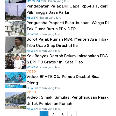
MY MONEY
10 bulan yang lalu
Pendapatan Pajak DKI Capai Rp54,1 T, dari
PBB hingga Jasa Parkir
NEWS
11 bulan yang lalu
Pengusaha Properti Buka-bukaan, Warga RI
Tak Cuma Butuh PPN DTP
NEWS
1 tahun yang lalu
Sorot Pajak Rumah MBR, Menteri Ara Tiba-
Tiba Ucap Siap Direshuffle
NEWS
1 tahun yang lalu
Kok Banyak Daerah Belum Laksanakan PBG
& BPHTB Gratis? Ini Kata Tito
NEWS
1 tahun yang lalu
VIDEO
Video: BPHTB 0%, Pemda Disebut Bisa
Oleng
NEWS
1 tahun yang lalu
VIDEO
Video : Simak! Simulasi Penghapusan Pajak
Untuk Pembelian Rumah
NEWS
1 tahun yang lalu
1
2
3