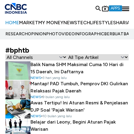
APPS
HOME
MARKET
MY MONEY
NEWS
TECH
LIFESTYLE
SHARIA
E
RESEARCH
OPINION
PHOTO
VIDEO
INFOGRAPHIC
BERBUATBAIK.
#bphtb
Balik Nama SHM Maksimal Cuma 10 Hari di
15 Daerah, Ini Daftarnya
NEWS
3 hari yang lalu
Mantap! PAD Tumbuh, Pemprov DKI Gulirkan
Relaksasi Pajak Daerah
NEWS
9 bulan yang lalu
Awas Tertipu! Ini Aturan Resmi & Penjelasan
DJP Soal 'Pajak Warisan'
NEWS
10 bulan yang lalu
Belajar dari Leony, Begini Aturan Pajak
Warisan