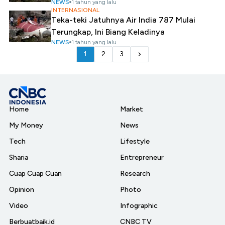
NEWS
1 tahun yang lalu
INTERNASIONAL
Teka-teki Jatuhnya Air India 787 Mulai
Terungkap, Ini Biang Keladinya
NEWS
1 tahun yang lalu
1
2
3
Home
Market
My Money
News
Tech
Lifestyle
Sharia
Entrepreneur
Cuap Cuap Cuan
Research
Opinion
Photo
Video
Infographic
Berbuatbaik.id
CNBC TV