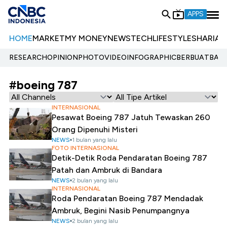
APPS
HOME
MARKET
MY MONEY
NEWS
TECH
LIFESTYLE
SHARIA
E
RESEARCH
OPINION
PHOTO
VIDEO
INFOGRAPHIC
BERBUATBAIK.
#boeing 787
INTERNASIONAL
Pesawat Boeing 787 Jatuh Tewaskan 260
Orang Dipenuhi Misteri
NEWS
1 bulan yang lalu
FOTO INTERNASIONAL
Detik-Detik Roda Pendaratan Boeing 787
Patah dan Ambruk di Bandara
NEWS
2 bulan yang lalu
INTERNASIONAL
Roda Pendaratan Boeing 787 Mendadak
Ambruk, Begini Nasib Penumpangnya
NEWS
2 bulan yang lalu