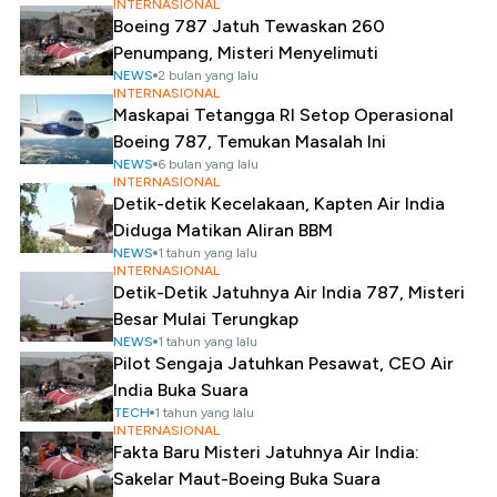
INTERNASIONAL
Boeing 787 Jatuh Tewaskan 260
Penumpang, Misteri Menyelimuti
NEWS
2 bulan yang lalu
INTERNASIONAL
Maskapai Tetangga RI Setop Operasional
Boeing 787, Temukan Masalah Ini
NEWS
6 bulan yang lalu
INTERNASIONAL
Detik-detik Kecelakaan, Kapten Air India
Diduga Matikan Aliran BBM
NEWS
1 tahun yang lalu
INTERNASIONAL
Detik-Detik Jatuhnya Air India 787, Misteri
Besar Mulai Terungkap
NEWS
1 tahun yang lalu
Pilot Sengaja Jatuhkan Pesawat, CEO Air
India Buka Suara
TECH
1 tahun yang lalu
INTERNASIONAL
Fakta Baru Misteri Jatuhnya Air India:
Sakelar Maut-Boeing Buka Suara