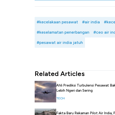
#kecelakaan pesawat
#air india
#kece
#keselamatan penerbangan
#ceo air in
#pesawat air india jatuh
Related Articles
Ahli Prediksi Turbulensi Pesawat Ba
Lebih Ngeri dan Sering
TECH
Fakta Baru Rekaman Pilot Air India, 