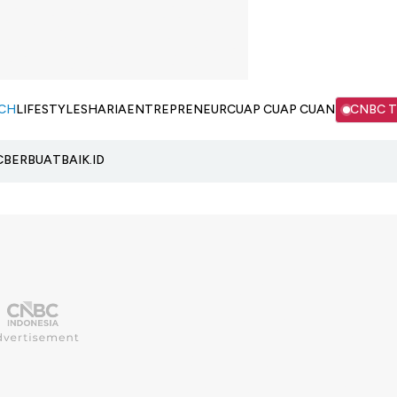
CH
LIFESTYLE
SHARIA
ENTREPRENEUR
CUAP CUAP CUAN
CNBC 
C
BERBUATBAIK.ID