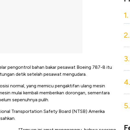
1.
2.
3.
kelar pengontrol bahan bakar pesawat Boeing 787-8 itu
hitungan detik setelah pesawat mengudara.
4.
posisi normal, yang memicu pengaktifan ulang mesin
 mesin mulai kembali memberikan dorongan, sementara
belum sepenuhnya pulih.
5.
tional Transportation Safety Board (NTSB) Amerika
esahkan.
F
"Temuan ini amat mengganggu, bahwa seorang