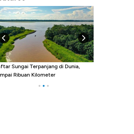
ftar Sungai Terpanjang di Dunia,
Negara yang Wa
mpai Ribuan Kilometer
Melancong Luar 