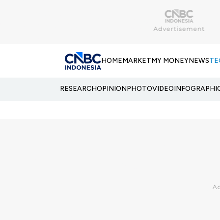
HOME
MARKET
MY MONEY
NEWS
TE
RESEARCH
OPINION
PHOTO
VIDEO
INFOGRAPHI