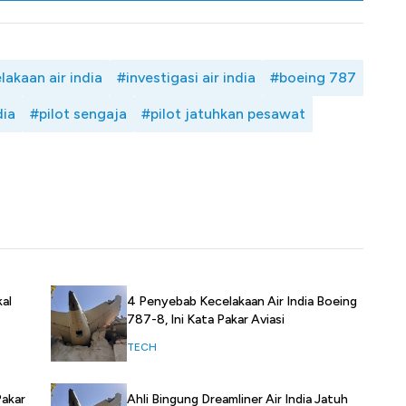
lakaan air india
#investigasi air india
#boeing 787
dia
#pilot sengaja
#pilot jatuhkan pesawat
kal
4 Penyebab Kecelakaan Air India Boeing
787-8, Ini Kata Pakar Aviasi
TECH
Pakar
Ahli Bingung Dreamliner Air India Jatuh