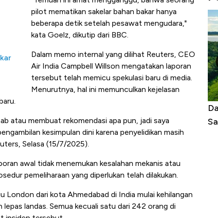
pilot mematikan sakelar bahan bakar hanya
beberapa detik setelah pesawat mengudara,"
kata Goelz, dikutip dari BBC.
Dalam memo internal yang dilihat Reuters, CEO
akar
Air India Campbell Willson mengatakan laporan
tersebut telah memicu spekulasi baru di media.
Menurutnya, hal ini memunculkan kejelasan
baru.
Begini Cara Korsel atasi Panas Tanpa AC
Da
bab atau membuat rekomendasi apa pun, jadi saya
di Jaman Dulu
Sa
ngambilan kesimpulan dini karena penyelidikan masih
Reuters, Selasa (15/7/2025).
poran awal tidak menemukan kesalahan mekanis atau
edur pemeliharaan yang diperlukan telah dilakukan.
 London dari kota Ahmedabad di India mulai kehilangan
lepas landas. Semua kecuali satu dari 242 orang di
t insiden tersebut.