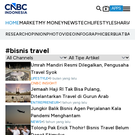
APPS
HOME
MARKET
MY MONEY
NEWS
TECH
LIFESTYLE
SHARIA
E
RESEARCH
OPINION
PHOTO
VIDEO
INFOGRAPHIC
BERBUATBAIK.
#bisnis travel
Umrah Mandiri Resmi Dilegalkan, Pengusaha
Travel Syok
LIFESTYLE
9 bulan yang lalu
CNBC INSIGHT
Jemaah Haji RI Tak Bisa Pulang,
Ditelantarkan Travel di Gurun Arab
ENTREPRENEUR
1 tahun yang lalu
Jungkir Balik Bisnis Agen Perjalanan Kala
Pandemi Menghantam
NEWS
5 tahun yang lalu
Tolong Pak Erick Thohir! Bisnis Travel Belum
Dapat Stimulus