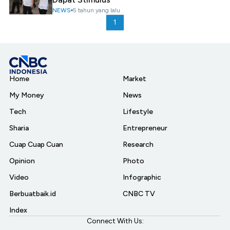
NEWS
5 tahun yang lalu
1
Home
Market
My Money
News
Tech
Lifestyle
Sharia
Entrepreneur
Cuap Cuap Cuan
Research
Opinion
Photo
Video
Infographic
Berbuatbaik.id
CNBC TV
Index
Connect With Us: