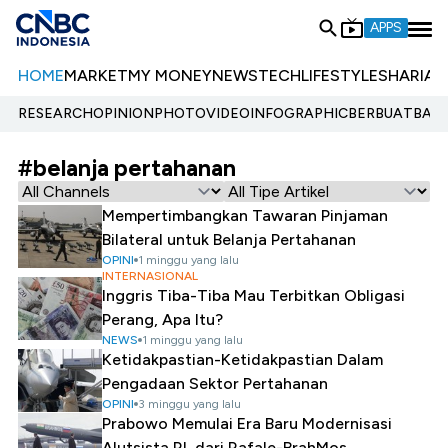
APPS
HOME
MARKET
MY MONEY
NEWS
TECH
LIFESTYLE
SHARIA
E
RESEARCH
OPINION
PHOTO
VIDEO
INFOGRAPHIC
BERBUATBAIK.
#belanja pertahanan
Mempertimbangkan Tawaran Pinjaman
Bilateral untuk Belanja Pertahanan
OPINI
1 minggu yang lalu
INTERNASIONAL
Inggris Tiba-Tiba Mau Terbitkan Obligasi
Perang, Apa Itu?
NEWS
1 minggu yang lalu
Ketidakpastian-Ketidakpastian Dalam
Pengadaan Sektor Pertahanan
OPINI
3 minggu yang lalu
Prabowo Memulai Era Baru Modernisasi
Alutsista RI, dari Rafale-BrahMos