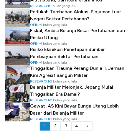
RESEARCH
1 bulan yang lalu
Perlukah Tambahan Alokasi Pinjaman Luar
Negeri Sektor Pertahanan?
OPINI
1 bulan yang lalu
Fiskal, Ambisi Belanja Besar Pertahanan dan
Risiko Utang
OPINI
1 bulan yang lalu
Risiko Eksekusi Penetapan Sumber
Pembiayaan Sektor Pertahanan
OPINI
1 bulan yang lalu
Tinggalkan Trauma Perang Dunia II, Jerman
Kini Agresif Bangun Militer
RESEARCH
2 bulan yang lalu
Belanja Militer Melonjak, Jepang Mulai
Tinggalkan Era Damai?
RESEARCH
2 bulan yang lalu
Gawat! AS Kini Bayar Bunga Utang Lebih
Besar dari Belanja Militer
RESEARCH
3 bulan yang lalu
1
2
3
4