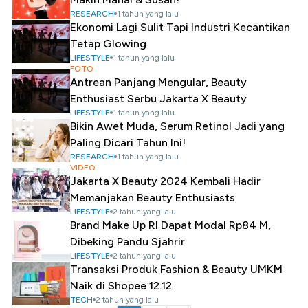
RESEARCH
1 tahun yang lalu
Ekonomi Lagi Sulit Tapi Industri Kecantikan
Tetap Glowing
LIFESTYLE
1 tahun yang lalu
FOTO
Antrean Panjang Mengular, Beauty
Enthusiast Serbu Jakarta X Beauty
LIFESTYLE
1 tahun yang lalu
Bikin Awet Muda, Serum Retinol Jadi yang
Paling Dicari Tahun Ini!
RESEARCH
1 tahun yang lalu
VIDEO
Jakarta X Beauty 2024 Kembali Hadir
Memanjakan Beauty Enthusiasts
LIFESTYLE
2 tahun yang lalu
Brand Make Up RI Dapat Modal Rp84 M,
Dibeking Pandu Sjahrir
LIFESTYLE
2 tahun yang lalu
Transaksi Produk Fashion & Beauty UMKM
Naik di Shopee 12.12
TECH
2 tahun yang lalu