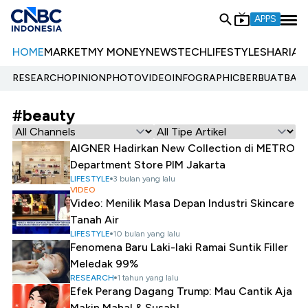
APPS
HOME
MARKET
MY MONEY
NEWS
TECH
LIFESTYLE
SHARIA
E
RESEARCH
OPINION
PHOTO
VIDEO
INFOGRAPHIC
BERBUATBAIK.
#beauty
AIGNER Hadirkan New Collection di METRO
Department Store PIM Jakarta
LIFESTYLE
3 bulan yang lalu
VIDEO
Video: Menilik Masa Depan Industri Skincare
Tanah Air
LIFESTYLE
10 bulan yang lalu
Fenomena Baru Laki-laki Ramai Suntik Filler
Meledak 99%
RESEARCH
1 tahun yang lalu
Efek Perang Dagang Trump: Mau Cantik Aja
Makin Mahal & Susah!