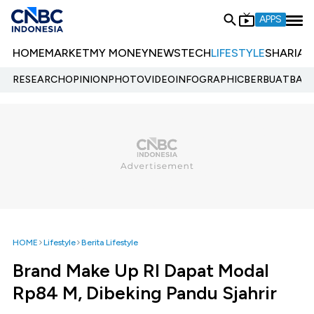
APPS
HOME
MARKET
MY MONEY
NEWS
TECH
LIFESTYLE
SHARIA
E
RESEARCH
OPINION
PHOTO
VIDEO
INFOGRAPHIC
BERBUATBAIK.
HOME
Lifestyle
Berita Lifestyle
Brand Make Up RI Dapat Modal
Rp84 M, Dibeking Pandu Sjahrir