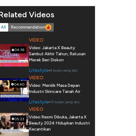
Related Videos
All
Recommendation
VIDEO
Video: Jakarta X Beauty
04:36
Sambut Akhir Tahun, Ratusan
Merek Beri Diskon
Lifestyle
8 bulan yang lalu
VIDEO
04:40
Video: Menilik Masa Depan
Industri Skincare Tanah Air
Lifestyle
10 bulan yang lalu
VIDEO
Video:Resmi Dibuka, Jakarta X
05:23
Beauty 2024 Hidupkan Industri
Kecantikan