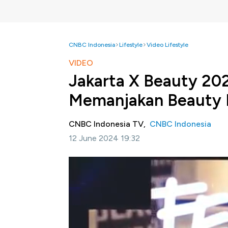
CNBC Indonesia
Lifestyle
Video Lifestyle
VIDEO
Jakarta X Beauty 20
Memanjakan Beauty 
CNBC Indonesia TV,
CNBC Indonesia
12 June 2024 19:32
Jakarta, CNBC Indonesia
-Event kecantika
resmi di tutup. Kali ini Jakarta X Beauty ha
9 Juni kemarin. Lantas seperti apa keserua
Simak liputan Jurnalis Dwi Devita dan juru 
Indonesia, Rabu (12/06/2024).