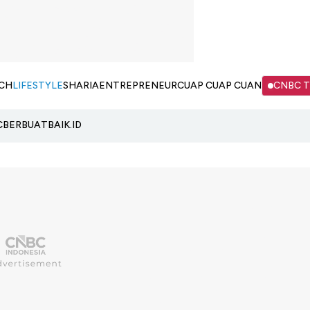
CH
LIFESTYLE
SHARIA
ENTREPRENEUR
CUAP CUAP CUAN
CNBC 
C
BERBUATBAIK.ID