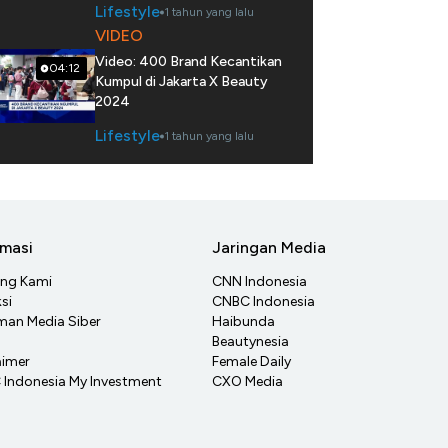
Lifestyle
1 tahun yang lalu
VIDEO
Video: 400 Brand Kecantikan
04:12
Kumpul di Jakarta X Beauty
2024
Lifestyle
1 tahun yang lalu
rmasi
Jaringan Media
ang Kami
CNN Indonesia
si
CNBC Indonesia
an Media Siber
Haibunda
Beautynesia
aimer
Female Daily
Indonesia My Investment
CXO Media