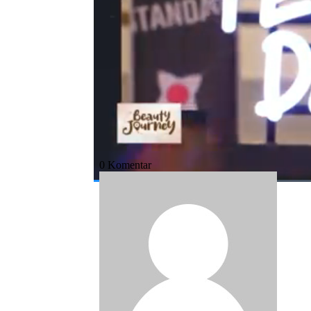
Bagikan:
#jakarta x beauty
#beauty