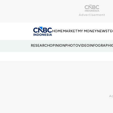
HOME
MARKET
MY MONEY
NEWS
TE
RESEARCH
OPINION
PHOTO
VIDEO
INFOGRAPHI