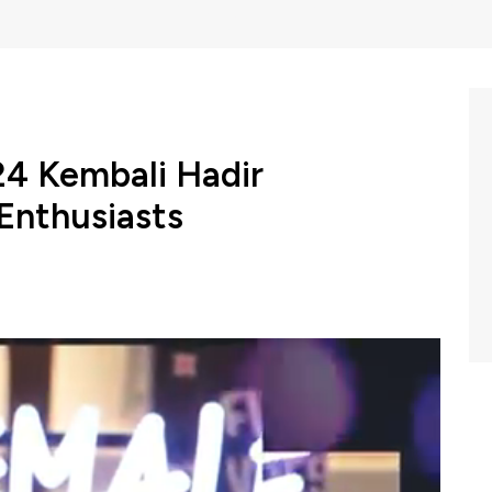
24 Kembali Hadir
Enthusiasts
n terbesar di Asia Tenggara, Jakarta X Beauty 2024,
dir di Jakarta Convention Center (JCC Senayan), 6 hingga
n di event JXB 2024?
kamera Indra Riantoro dalam program Closing Bell CNBC