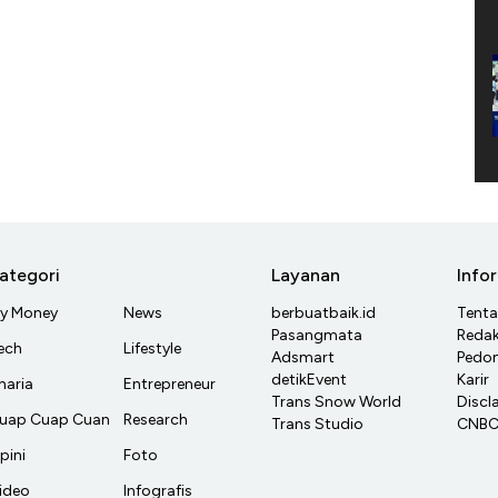
ategori
Layanan
Info
y Money
News
berbuatbaik.id
Tent
Pasangmata
Redak
ech
Lifestyle
Adsmart
Pedom
detikEvent
Karir
haria
Entrepreneur
Trans Snow World
Discl
uap Cuap Cuan
Research
Trans Studio
CNBC 
pini
Foto
ideo
Infografis