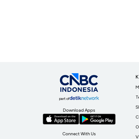
K
M
T
part of
S
Download Apps
C
O
Connect With Us
V