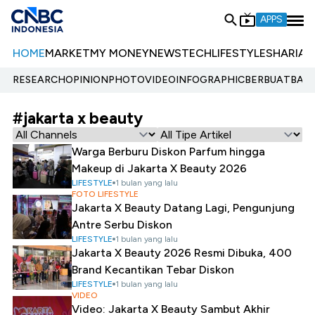
APPS
HOME
MARKET
MY MONEY
NEWS
TECH
LIFESTYLE
SHARIA
E
RESEARCH
OPINION
PHOTO
VIDEO
INFOGRAPHIC
BERBUATBAIK.
#jakarta x beauty
Warga Berburu Diskon Parfum hingga
Makeup di Jakarta X Beauty 2026
LIFESTYLE
1 bulan yang lalu
FOTO LIFESTYLE
Jakarta X Beauty Datang Lagi, Pengunjung
Antre Serbu Diskon
LIFESTYLE
1 bulan yang lalu
Jakarta X Beauty 2026 Resmi Dibuka, 400
Brand Kecantikan Tebar Diskon
LIFESTYLE
1 bulan yang lalu
VIDEO
Video: Jakarta X Beauty Sambut Akhir