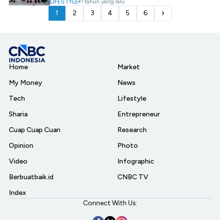
LIFESTYLE
1 tahun yang lalu
1
2
3
4
5
6
Home
Market
My Money
News
Tech
Lifestyle
Sharia
Entrepreneur
Cuap Cuap Cuan
Research
Opinion
Photo
Video
Infographic
Berbuatbaik.id
CNBC TV
Index
Connect With Us: