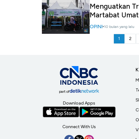
Menguatkan Tr
Martabat Umat
OPINI
10 bulan yang lalu
1
2
K
M
T
part of
S
Download Apps
C
O
Connect With Us
V