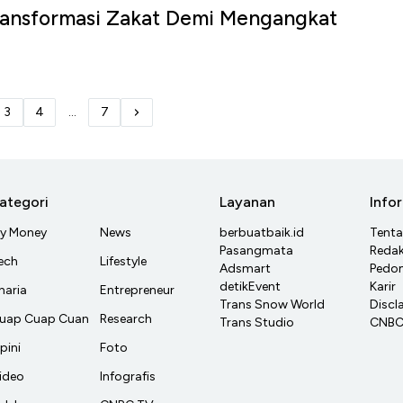
ansformasi Zakat Demi Mengangkat
3
4
...
7
ategori
Layanan
Info
y Money
News
berbuatbaik.id
Tent
Pasangmata
Redak
ech
Lifestyle
Adsmart
Pedom
detikEvent
Karir
haria
Entrepreneur
Trans Snow World
Discl
uap Cuap Cuan
Research
Trans Studio
CNBC 
pini
Foto
ideo
Infografis