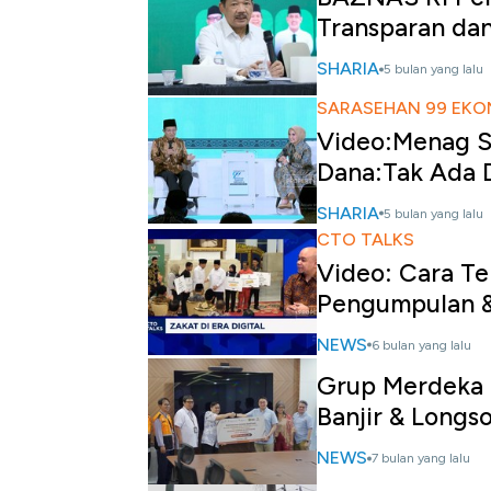
Transparan da
SHARIA
5 bulan yang lalu
SARASEHAN 99 EKO
Video:Menag S
Dana:Tak Ada
SHARIA
5 bulan yang lalu
CTO TALKS
Video: Cara Te
Pengumpulan &
NEWS
6 bulan yang lalu
Grup Merdeka 
Banjir & Longs
NEWS
7 bulan yang lalu