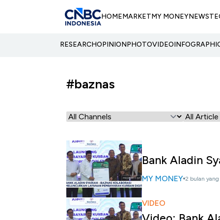
HOME
MARKET
MY MONEY
NEWS
TE
RESEARCH
OPINION
PHOTO
VIDEO
INFOGRAPHI
#baznas
Bank Aladin Sy
MY MONEY
2 bulan yang 
VIDEO
Video: Bank A