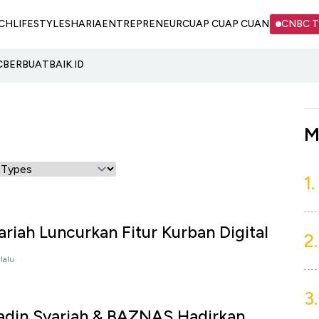
CH
LIFESTYLE
SHARIA
ENTREPRENEUR
CUAP CUAP CUAN
CNBC 
C
BERBUATBAIK.ID
M
1.
ariah Luncurkan Fitur Kurban Digital
2.
lalu
3.
ladin Syariah & BAZNAS Hadirkan