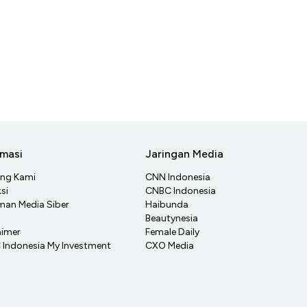
rmasi
Jaringan Media
ang Kami
CNN Indonesia
si
CNBC Indonesia
an Media Siber
Haibunda
Beautynesia
aimer
Female Daily
Indonesia My Investment
CXO Media