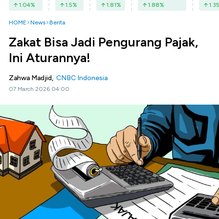
1.04
%
1.5
%
1.81
%
1.88
%
1.3
HOME
News
Berita
Zakat Bisa Jadi Pengurang Pajak,
Ini Aturannya!
Zahwa Madjid,
CNBC Indonesia
07 March 2026 04:00