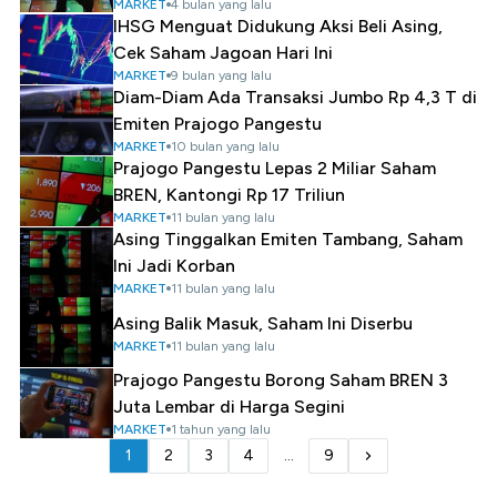
MARKET
4 bulan yang lalu
IHSG Menguat Didukung Aksi Beli Asing,
Cek Saham Jagoan Hari Ini
MARKET
9 bulan yang lalu
Diam-Diam Ada Transaksi Jumbo Rp 4,3 T di
Emiten Prajogo Pangestu
MARKET
10 bulan yang lalu
Prajogo Pangestu Lepas 2 Miliar Saham
BREN, Kantongi Rp 17 Triliun
MARKET
11 bulan yang lalu
Asing Tinggalkan Emiten Tambang, Saham
Ini Jadi Korban
MARKET
11 bulan yang lalu
Asing Balik Masuk, Saham Ini Diserbu
MARKET
11 bulan yang lalu
Prajogo Pangestu Borong Saham BREN 3
Juta Lembar di Harga Segini
MARKET
1 tahun yang lalu
1
2
3
4
...
9