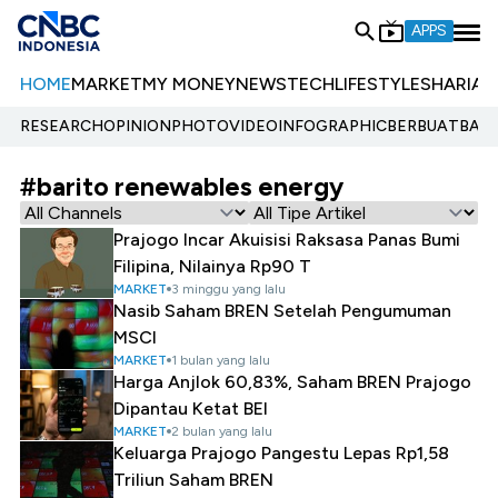
APPS
HOME
MARKET
MY MONEY
NEWS
TECH
LIFESTYLE
SHARIA
E
RESEARCH
OPINION
PHOTO
VIDEO
INFOGRAPHIC
BERBUATBAIK.
#barito renewables energy
Prajogo Incar Akuisisi Raksasa Panas Bumi
Filipina, Nilainya Rp90 T
MARKET
3 minggu yang lalu
Nasib Saham BREN Setelah Pengumuman
MSCI
MARKET
1 bulan yang lalu
Harga Anjlok 60,83%, Saham BREN Prajogo
Dipantau Ketat BEI
MARKET
2 bulan yang lalu
Keluarga Prajogo Pangestu Lepas Rp1,58
Triliun Saham BREN