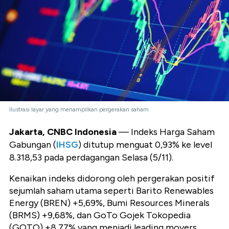
Ilustrasi layar yang menampilkan pergerakan saham
Jakarta, CNBC Indonesia
— Indeks Harga Saham
Gabungan (
IHSG
) ditutup menguat 0,93% ke level
8.318,53 pada perdagangan Selasa (5/11).
Kenaikan indeks didorong oleh pergerakan positif
sejumlah saham utama seperti Barito Renewables
Energy (BREN) +5,69%, Bumi Resources Minerals
(BRMS) +9,68%, dan GoTo Gojek Tokopedia
(GOTO) +8,77% yang menjadi leading movers.