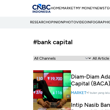
HOME
MARKET
MY MONEY
NEWS
TE
RESEARCH
OPINION
PHOTO
VIDEO
INFOGRAPHI
#bank capital
Diam-Diam Ada
Capital (BACA
MARKET
7 bulan yang lalu
Intip Nasib Ba