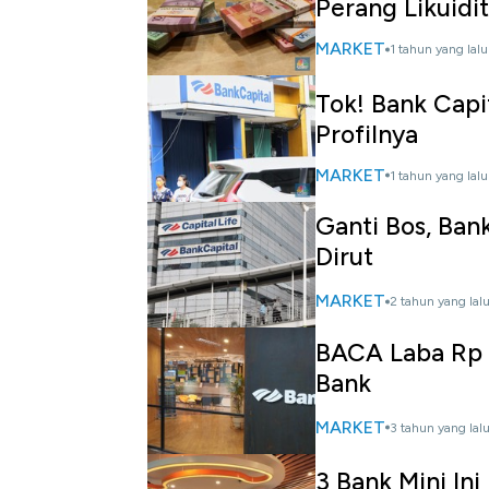
Perang Likuidi
MARKET
1 tahun yang lalu
Tok! Bank Capi
Profilnya
MARKET
1 tahun yang lalu
Ganti Bos, Ban
Dirut
MARKET
2 tahun yang lal
BACA Laba Rp 
Bank
MARKET
3 tahun yang lal
3 Bank Mini In