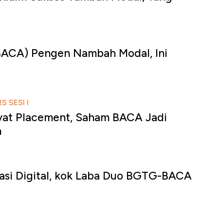
u
(BACA) Pengen Nambah Modal, Ini
u
 SESI I
ivat Placement, Saham BACA Jadi
n
u
asi Digital, kok Laba Duo BGTG-BACA
u