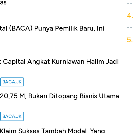
tas
4.
tal (BACA) Punya Pemilik Baru, Ini
5.
k Capital Angkat Kurniawan Halim Jadi
BACA.JK
u
20,75 M, Bukan Ditopang Bisnis Utama
BACA.JK
u
i Klaim Sukses Tambah Modal, Yang