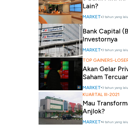
Lain?
MARKET
3 tahun yang lal
Bank Capital 
Investornya
MARKET
3 tahun yang lal
TOP GAINERS-LOSERS
Akan Gelar Pr
Saham Tercua
MARKET
3 tahun yang lal
KUARTAL III-2021
Mau Transform
Anjlok?
MARKET
4 tahun yang lal