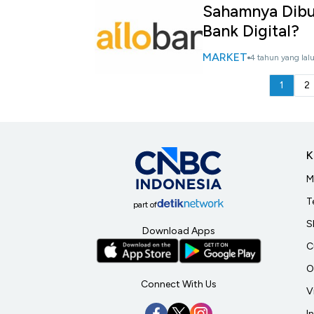
Sahamnya Dibu
Bank Digital?
MARKET
4 tahun yang lal
1
2
K
M
T
part of
S
Download Apps
C
O
Connect With Us
V
I