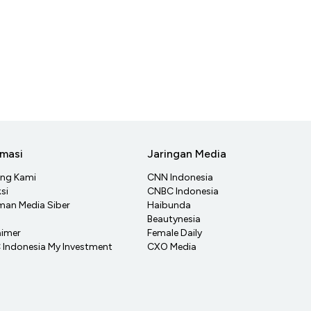
rmasi
Jaringan Media
ang Kami
CNN Indonesia
si
CNBC Indonesia
an Media Siber
Haibunda
Beautynesia
aimer
Female Daily
Indonesia My Investment
CXO Media