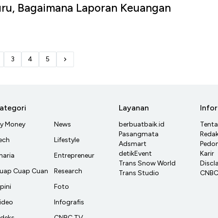
ru, Bagaimana Laporan Keuangan
u
3
4
5
ategori
Layanan
Info
y Money
News
berbuatbaik.id
Tent
Pasangmata
Redak
ech
Lifestyle
Adsmart
Pedom
detikEvent
Karir
haria
Entrepreneur
Trans Snow World
Discl
uap Cuap Cuan
Research
Trans Studio
CNBC 
pini
Foto
ideo
Infografis
ndeks
CNBC TV