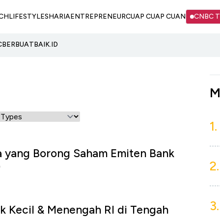
CH
LIFESTYLE
SHARIA
ENTREPRENEUR
CUAP CUAP CUAN
CNBC 
C
BERBUATBAIK.ID
M
1.
 yang Borong Saham Emiten Bank
2.
)
3.
nk Kecil & Menengah RI di Tengah