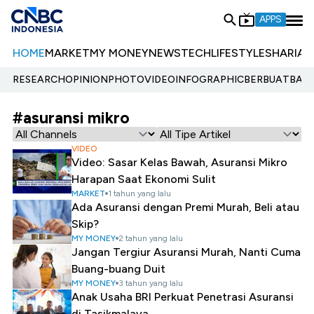
APPS
HOME
MARKET
MY MONEY
NEWS
TECH
LIFESTYLE
SHARIA
E
RESEARCH
OPINION
PHOTO
VIDEO
INFOGRAPHIC
BERBUATBAIK.
#asuransi mikro
VIDEO
Video: Sasar Kelas Bawah, Asuransi Mikro
Harapan Saat Ekonomi Sulit
MARKET
1 tahun yang lalu
Ada Asuransi dengan Premi Murah, Beli atau
Skip?
MY MONEY
2 tahun yang lalu
Jangan Tergiur Asuransi Murah, Nanti Cuma
Buang-buang Duit
MY MONEY
3 tahun yang lalu
Anak Usaha BRI Perkuat Penetrasi Asuransi
di Tasikmalaya