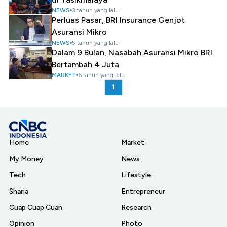
NEWS
3 tahun yang lalu
Perluas Pasar, BRI Insurance Genjot
Asuransi Mikro
NEWS
5 tahun yang lalu
Dalam 9 Bulan, Nasabah Asuransi Mikro BRI
Bertambah 4 Juta
MARKET
6 tahun yang lalu
1
Home
Market
My Money
News
Tech
Lifestyle
Sharia
Entrepreneur
Cuap Cuap Cuan
Research
Opinion
Photo