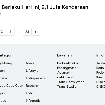
Berlaku Hari Ini, 2,1 Juta Kendaraan
a
3
4
...
23
ategori
Layanan
Info
y Money
News
berbuatbaik.id
Tent
Pasangmata
Redak
ech
Lifestyle
Adsmart
Pedom
detikEvent
Karir
haria
Entrepreneur
Trans Snow World
Discl
uap Cuap Cuan
Research
Trans Studio
CNBC 
pini
Foto
ideo
Infografis