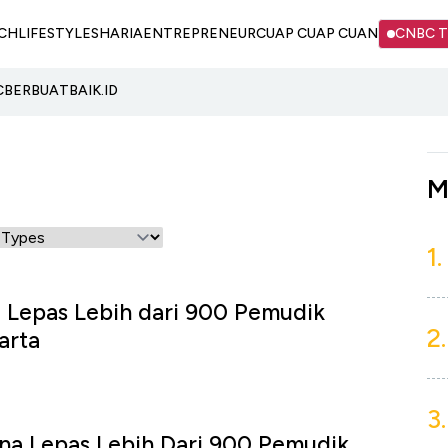
CH
LIFESTYLE
SHARIA
ENTREPRENEUR
CUAP CUAP CUAN
CNBC 
C
BERBUATBAIK.ID
M
1.
 Lepas Lebih dari 900 Pemudik
2.
arta
3.
na Lepas Lebih Dari 900 Pemudik