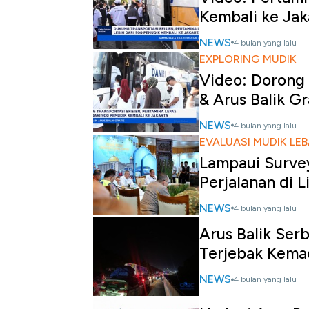
Kembali ke Jak
NEWS
4 bulan yang lalu
EXPLORING MUDIK
Video: Dorong 
& Arus Balik Gr
NEWS
4 bulan yang lalu
EVALUASI MUDIK LE
Lampaui Survey
Perjalanan di 
NEWS
4 bulan yang lalu
Arus Balik Ser
Terjebak Kema
NEWS
4 bulan yang lalu