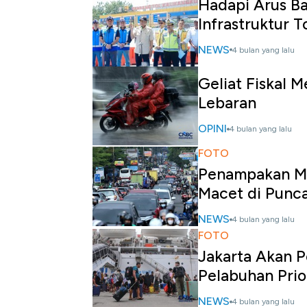
Hadapi Arus Ba
Infrastruktur T
NEWS
4 bulan yang lalu
Geliat Fiskal 
Lebaran
OPINI
4 bulan yang lalu
FOTO
Penampakan Mo
Macet di Punc
NEWS
4 bulan yang lalu
FOTO
Jakarta Akan P
Pelabuhan Prio
NEWS
4 bulan yang lalu