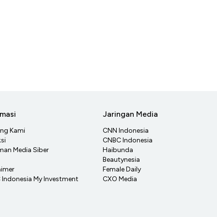
rmasi
Jaringan Media
ang Kami
CNN Indonesia
si
CNBC Indonesia
an Media Siber
Haibunda
Beautynesia
aimer
Female Daily
Indonesia My Investment
CXO Media