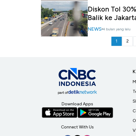
Diskon Tol 30% 
Balik ke Jakart
NEWS
4 bulan yang lalu
1
2
K
M
T
part of
S
Download Apps
C
O
Connect With Us
V