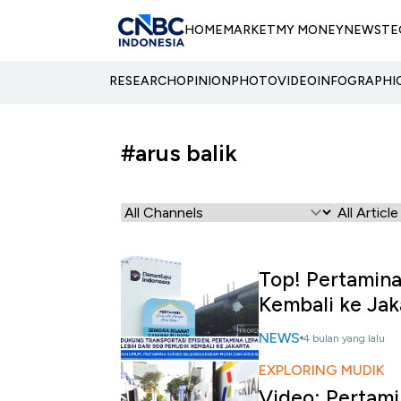
HOME
MARKET
MY MONEY
NEWS
TE
RESEARCH
OPINION
PHOTO
VIDEO
INFOGRAPHI
#arus balik
Top! Pertamina
Kembali ke Jak
NEWS
4 bulan yang lalu
EXPLORING MUDIK
Video: Pertami