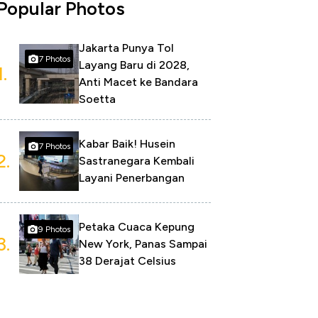
Popular Photos
Jakarta Punya Tol
7 Photos
Layang Baru di 2028,
1.
Anti Macet ke Bandara
Soetta
Kabar Baik! Husein
7 Photos
2.
Sastranegara Kembali
Layani Penerbangan
Petaka Cuaca Kepung
9 Photos
3.
New York, Panas Sampai
38 Derajat Celsius