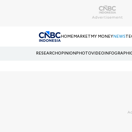
HOME
MARKET
MY MONEY
NEWS
TE
RESEARCH
OPINION
PHOTO
VIDEO
INFOGRAPHI