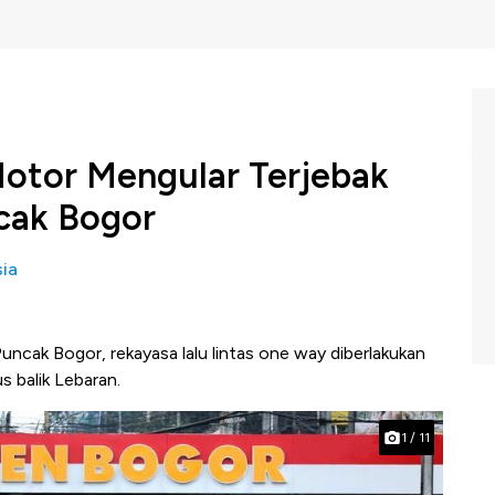
otor Mengular Terjebak
cak Bogor
ia
ncak Bogor, rekayasa lalu lintas one way diberlakukan
s balik Lebaran.
1
/
11