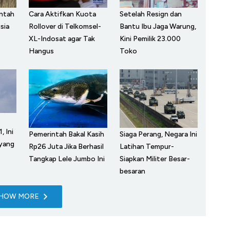
ntah
Cara Aktifkan Kuota
Setelah Resign dan
sia
Rollover di Telkomsel-
Bantu Ibu Jaga Warung,
XL-Indosat agar Tak
Kini Pemilik 23.000
Hangus
Toko
 Ini
Pemerintah Bakal Kasih
Siaga Perang, Negara Ini
 yang
Rp26 Juta Jika Berhasil
Latihan Tempur-
Tangkap Lele Jumbo Ini
Siapkan Militer Besar-
besaran
HOW MORE