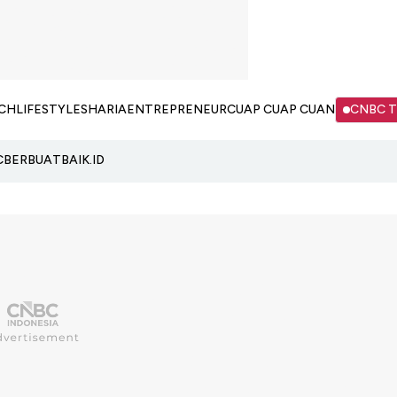
CH
LIFESTYLE
SHARIA
ENTREPRENEUR
CUAP CUAP CUAN
CNBC 
C
BERBUATBAIK.ID