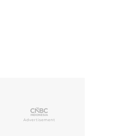
lalu lintas di Jalur Puncak Bogor masih ramai oleh kendaraan meskipun 
esia/Tri Susilo)