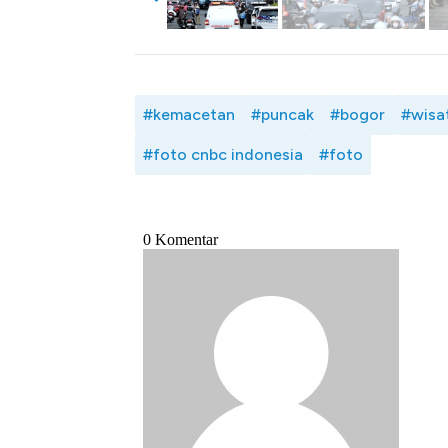
#kemacetan
#puncak
#bogor
#wisa
#foto cnbc indonesia
#foto