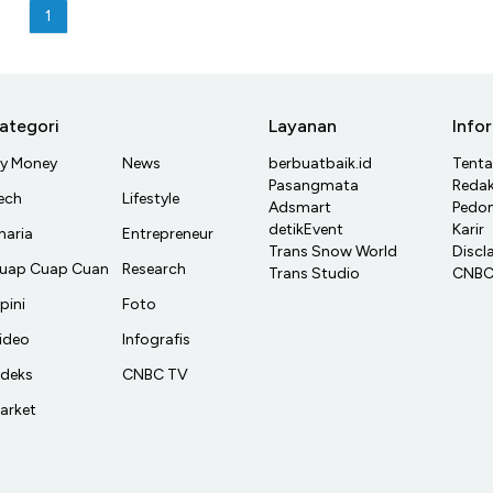
1
ategori
Layanan
Info
y Money
News
berbuatbaik.id
Tent
Pasangmata
Redak
ech
Lifestyle
Adsmart
Pedom
detikEvent
Karir
haria
Entrepreneur
Trans Snow World
Discl
uap Cuap Cuan
Research
Trans Studio
CNBC 
pini
Foto
ideo
Infografis
ndeks
CNBC TV
arket