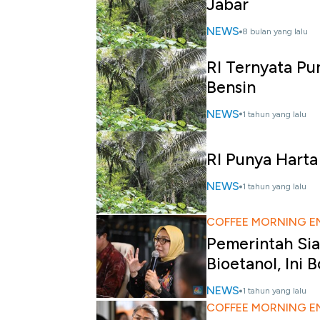
Jabar
NEWS
8 bulan yang lalu
RI Ternyata Pu
Bensin
NEWS
1 tahun yang lalu
RI Punya Harta
NEWS
1 tahun yang lalu
COFFEE MORNING E
Pemerintah Si
Bioetanol, Ini 
NEWS
1 tahun yang lalu
COFFEE MORNING E