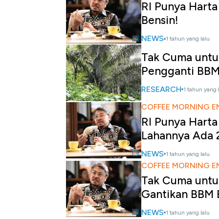
RI Punya Harta
Bensin!
NEWS
1 tahun yang lalu
Tak Cuma untuk 
Pengganti BBM
RESEARCH
1 tahun yang 
COFFEE MORNING E
RI Punya Harta
Lahannya Ada 
NEWS
1 tahun yang lalu
COFFEE MORNING E
Tak Cuma untuk 
Gantikan BBM 
NEWS
1 tahun yang lalu