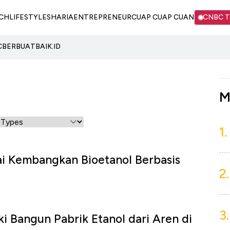
CH
LIFESTYLE
SHARIA
ENTREPRENEUR
CUAP CUAP CUAN
CNBC 
C
BERBUATBAIK.ID
M
1.
i Kembangkan Bioetanol Berbasis
2.
3.
ki Bangun Pabrik Etanol dari Aren di