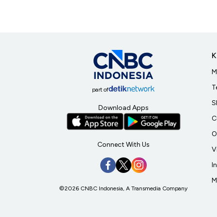
K
M
T
part of
S
Download Apps
C
O
Connect With Us
V
I
M
©2026 CNBC Indonesia, A Transmedia Company