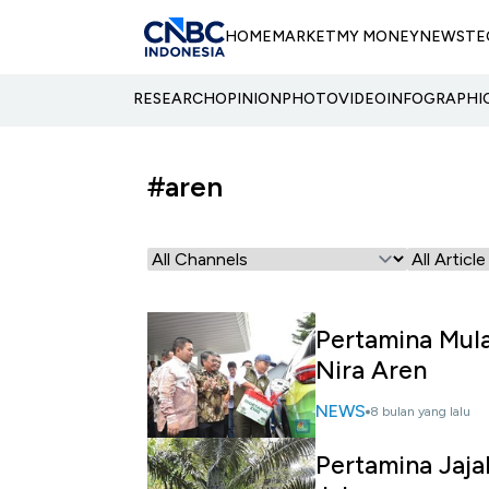
HOME
MARKET
MY MONEY
NEWS
TE
RESEARCH
OPINION
PHOTO
VIDEO
INFOGRAPHI
#aren
Pertamina Mula
Nira Aren
NEWS
8 bulan yang lalu
Pertamina Jaja