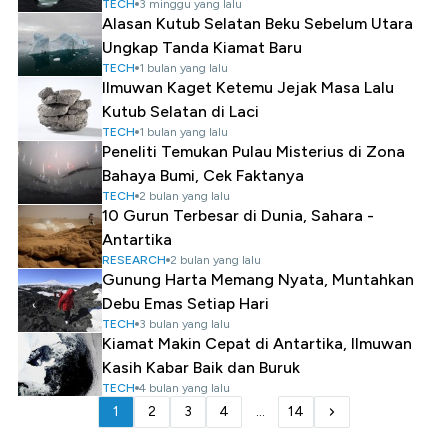
TECH
3 minggu yang lalu
Alasan Kutub Selatan Beku Sebelum Utara
Ungkap Tanda Kiamat Baru
TECH
1 bulan yang lalu
Ilmuwan Kaget Ketemu Jejak Masa Lalu
Kutub Selatan di Laci
TECH
1 bulan yang lalu
Peneliti Temukan Pulau Misterius di Zona
Bahaya Bumi, Cek Faktanya
TECH
2 bulan yang lalu
10 Gurun Terbesar di Dunia, Sahara -
Antartika
RESEARCH
2 bulan yang lalu
Gunung Harta Memang Nyata, Muntahkan
Debu Emas Setiap Hari
TECH
3 bulan yang lalu
Kiamat Makin Cepat di Antartika, Ilmuwan
Kasih Kabar Baik dan Buruk
TECH
4 bulan yang lalu
1
2
3
4
...
14