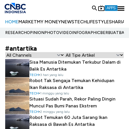
APPS
HOME
MARKET
MY MONEY
NEWS
TECH
LIFESTYLE
SHARIA
E
RESEARCH
OPINION
PHOTO
VIDEO
INFOGRAPHIC
BERBUATBAIK.
#antartika
Sisa Manusia Ditemukan Terkubur Dalam di
Balik Es Antartika
TECH
3 hari yang lalu
Robot Tak Sengaja Temukan Kehidupan
Ikan Raksasa di Antartika
TECH
1 minggu yang lalu
Situasi Sudah Parah, Rekor Paling Dingin
Muncul Pas Bumi Panas Ekstrem
TECH
2 minggu yang lalu
Robot Temukan 60 Juta Sarang Ikan
Raksasa di Bawah Es Antartika