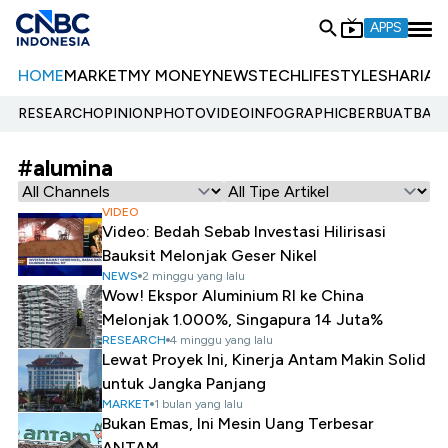
APPS
HOME
MARKET
MY MONEY
NEWS
TECH
LIFESTYLE
SHARIA
E
RESEARCH
OPINION
PHOTO
VIDEO
INFOGRAPHIC
BERBUATBAIK.
#alumina
VIDEO
Video: Bedah Sebab Investasi Hilirisasi
Bauksit Melonjak Geser Nikel
NEWS
2 minggu yang lalu
Wow! Ekspor Aluminium RI ke China
Melonjak 1.000%, Singapura 14 Juta%
RESEARCH
4 minggu yang lalu
Lewat Proyek Ini, Kinerja Antam Makin Solid
untuk Jangka Panjang
MARKET
1 bulan yang lalu
Bukan Emas, Ini Mesin Uang Terbesar
ANTAM