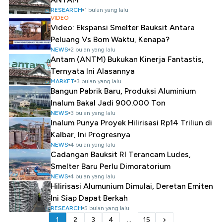
RESEARCH
1 bulan yang lalu
VIDEO
Video: Ekspansi Smelter Bauksit Antara
Peluang Vs Bom Waktu, Kenapa?
NEWS
2 bulan yang lalu
Antam (ANTM) Bukukan Kinerja Fantastis,
Ternyata Ini Alasannya
MARKET
3 bulan yang lalu
Bangun Pabrik Baru, Produksi Aluminium
Inalum Bakal Jadi 900.000 Ton
NEWS
3 bulan yang lalu
Inalum Punya Proyek Hilirisasi Rp14 Triliun di
Kalbar, Ini Progresnya
NEWS
4 bulan yang lalu
Cadangan Bauksit RI Terancam Ludes,
Smelter Baru Perlu Dimoratorium
NEWS
4 bulan yang lalu
Hilirisasi Alumunium Dimulai, Deretan Emiten
Ini Siap Dapat Berkah
RESEARCH
5 bulan yang lalu
1
2
3
4
...
15