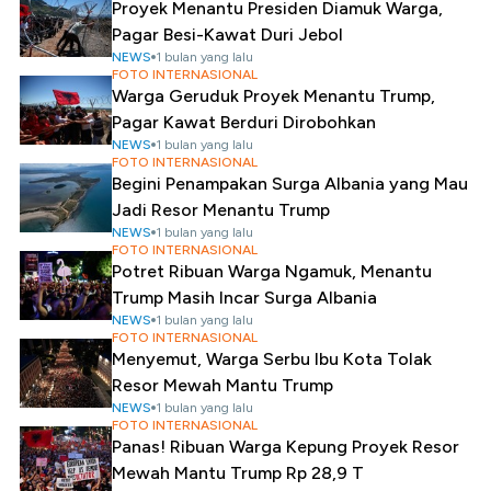
Proyek Menantu Presiden Diamuk Warga,
Pagar Besi-Kawat Duri Jebol
NEWS
1 bulan yang lalu
FOTO INTERNASIONAL
Warga Geruduk Proyek Menantu Trump,
Pagar Kawat Berduri Dirobohkan
NEWS
1 bulan yang lalu
FOTO INTERNASIONAL
Begini Penampakan Surga Albania yang Mau
Jadi Resor Menantu Trump
NEWS
1 bulan yang lalu
FOTO INTERNASIONAL
Potret Ribuan Warga Ngamuk, Menantu
Trump Masih Incar Surga Albania
NEWS
1 bulan yang lalu
FOTO INTERNASIONAL
Menyemut, Warga Serbu Ibu Kota Tolak
Resor Mewah Mantu Trump
NEWS
1 bulan yang lalu
FOTO INTERNASIONAL
Panas! Ribuan Warga Kepung Proyek Resor
Mewah Mantu Trump Rp 28,9 T