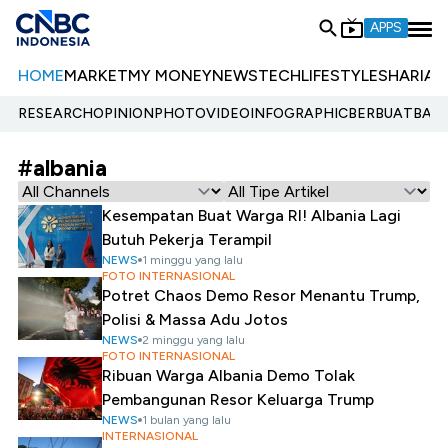
APPS
HOME
MARKET
MY MONEY
NEWS
TECH
LIFESTYLE
SHARIA
E
RESEARCH
OPINION
PHOTO
VIDEO
INFOGRAPHIC
BERBUATBAIK.
#albania
Kesempatan Buat Warga RI! Albania Lagi
Butuh Pekerja Terampil
NEWS
1 minggu yang lalu
FOTO INTERNASIONAL
Potret Chaos Demo Resor Menantu Trump,
Polisi & Massa Adu Jotos
NEWS
2 minggu yang lalu
FOTO INTERNASIONAL
Ribuan Warga Albania Demo Tolak
Pembangunan Resor Keluarga Trump
NEWS
1 bulan yang lalu
INTERNASIONAL