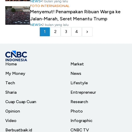
NEWS
1 bulan yang lalu
FOTO INTERNASIONAL
Menyemut! Penampakan Ribuan Warga ke
Jalan-Marah, Seret Menantu Trump
NEWS
2 bulan yang lalu
1
2
3
4
Home
Market
My Money
News
Tech
Lifestyle
Sharia
Entrepreneur
Cuap Cuap Cuan
Research
Opinion
Photo
Video
Infographic
Berbuatbaik.id
CNBC TV