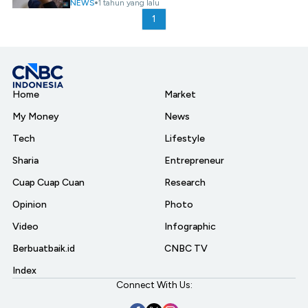
NEWS
1 tahun yang lalu
1
Home
Market
My Money
News
Tech
Lifestyle
Sharia
Entrepreneur
Cuap Cuap Cuan
Research
Opinion
Photo
Video
Infographic
Berbuatbaik.id
CNBC TV
Index
Connect With Us: