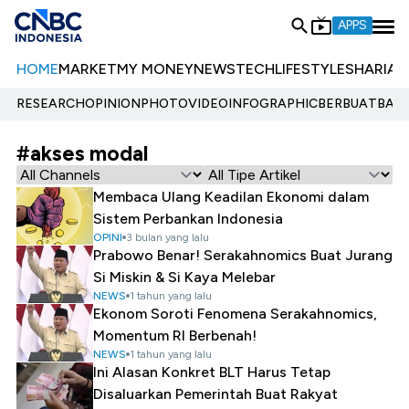
APPS
HOME
MARKET
MY MONEY
NEWS
TECH
LIFESTYLE
SHARIA
E
RESEARCH
OPINION
PHOTO
VIDEO
INFOGRAPHIC
BERBUATBAIK.
#akses modal
Membaca Ulang Keadilan Ekonomi dalam
Sistem Perbankan Indonesia
OPINI
3 bulan yang lalu
Prabowo Benar! Serakahnomics Buat Jurang
Si Miskin & Si Kaya Melebar
NEWS
1 tahun yang lalu
Ekonom Soroti Fenomena Serakahnomics,
Momentum RI Berbenah!
NEWS
1 tahun yang lalu
Ini Alasan Konkret BLT Harus Tetap
Disaluarkan Pemerintah Buat Rakyat