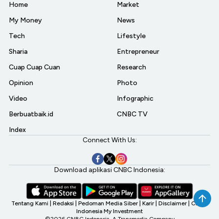
Home
Market
My Money
News
Tech
Lifestyle
Sharia
Entrepreneur
Cuap Cuap Cuan
Research
Opinion
Photo
Video
Infographic
Berbuatbaik.id
CNBC TV
Index
Connect With Us:
Download aplikasi CNBC Indonesia:
Tentang Kami
|
Redaksi
|
Pedoman Media Siber
|
Karir
|
Disclaimer
|
CNBC
Indonesia My Investment