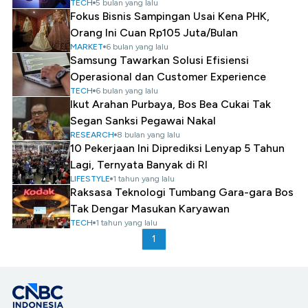
TECH
5 bulan yang lalu
Fokus Bisnis Sampingan Usai Kena PHK,
Orang Ini Cuan Rp105 Juta/Bulan
MARKET
6 bulan yang lalu
Samsung Tawarkan Solusi Efisiensi
Operasional dan Customer Experience
TECH
6 bulan yang lalu
Ikut Arahan Purbaya, Bos Bea Cukai Tak
Segan Sanksi Pegawai Nakal
RESEARCH
8 bulan yang lalu
10 Pekerjaan Ini Diprediksi Lenyap 5 Tahun
Lagi, Ternyata Banyak di RI
LIFESTYLE
1 tahun yang lalu
Raksasa Teknologi Tumbang Gara-gara Bos
Tak Dengar Masukan Karyawan
TECH
1 tahun yang lalu
1