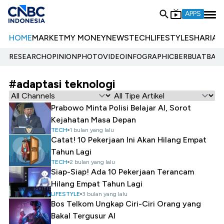
APPS
HOME
MARKET
MY MONEY
NEWS
TECH
LIFESTYLE
SHARIA
E
RESEARCH
OPINION
PHOTO
VIDEO
INFOGRAPHIC
BERBUATBAIK.
#adaptasi teknologi
Prabowo Minta Polisi Belajar AI, Sorot
Kejahatan Masa Depan
TECH
1 bulan yang lalu
Catat! 10 Pekerjaan Ini Akan Hilang Empat
Tahun Lagi
TECH
2 bulan yang lalu
Siap-Siap! Ada 10 Pekerjaan Terancam
Hilang Empat Tahun Lagi
LIFESTYLE
3 bulan yang lalu
Bos Telkom Ungkap Ciri-Ciri Orang yang
Bakal Tergusur AI