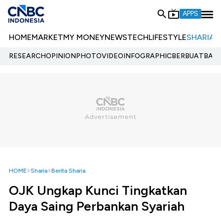
APPS
HOME
MARKET
MY MONEY
NEWS
TECH
LIFESTYLE
SHARIA
E
RESEARCH
OPINION
PHOTO
VIDEO
INFOGRAPHIC
BERBUATBAIK.
HOME
Sharia
Berita Sharia
OJK Ungkap Kunci Tingkatkan
Daya Saing Perbankan Syariah